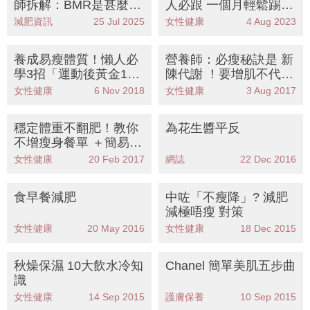
師拆解：BMR是甚麼？
人必跟 一個月輕鬆踢走
增肌定減脂先？附3日
3KG！網友實測飽腹不
減肥資訊
25 Jul 2025
女性健康
4 Aug 2023
餐單
復胖！
養成易瘦體質！懶人必
營養師：必瘦秘訣是 新
學3招「運動後黃金1小
陳代謝 ！要增肌不代表
時減肥法」飲食餐單
狂食雞胸和雞蛋
女性健康
6 Nov 2018
女性健康
3 Aug 2017
穩定體重不翻肥！教你
為花生醬平反
不增瘦身餐單 ＋簡易計
算 蛋白質餐單
女性健康
20 Feb 2017
網誌
22 Dec 2016
食早餐減肥
中咗「不瘦降」? 減肥
減極唔瘦 對策
女性健康
20 May 2016
女性健康
18 Dec 2015
秋燥保濕 10大飲水冷知
Chanel 簡單美肌五步曲
識
女性健康
14 Sep 2015
護膚保養
10 Sep 2015