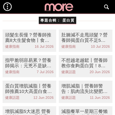
專題合輯：
蛋白質
頭髮生長慢？營養師推
肚腩減不走甩頭髮？營
薦8大生髮食物丨食啱
養師揭蛋白質不足5大
蛋白質鋅維D告別稀疏
警號丨附8大高蛋白食
健康指南
16 Jul 2026
健康指南
10 Jul 2026
髮量
物清單＋懶人食譜
指甲脆弱容易累？營養
不想越老越鬆丨營養師
師揭示：元兇不是缺
教你食夠蛋白質！8大
鈣！8大高蛋白食物清
增肌減脂食物排行榜＋
健康指南
7 Jul 2026
健康話題
20 Jun 2026
單KO疲勞強韌指甲
懶人餐單KO肌少症
蛋白質增肌減脂丨營養
增肌減脂｜營養師警
師推薦10大高蛋白食
告：肌肉流失比變肥更
物！擺脫易肥體質 踢走
可怕！10大高蛋白食物
健康話題
12 Jun 2026
健康話題
11 Jun 2026
假肚腩
防肌少症（附懶人餐
單）
增肌減脂5大迷思 營養
減脂餐單一星期三餐懶