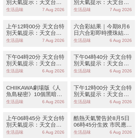
別天氣提示：天文台發
別天氣提示：天文台發
出特別天氣提示本港週
出高溫提示提醒市民注
生活品味
7 Aug 2026
生活品味
7 Aug 2026
末至下週一酷熱天氣持
意健康安全
續
上午12時00分 天文台特
六合彩結果｜今期8月6
別天氣提示：天文台提
日六合彩即時攪珠結果
醒週末酷熱天氣市民需
｜中獎號碼＋頭獎派彩
生活品味
7 Aug 2026
生活品味
6 Aug 2026
注意防暑措施
金額＋近10期攪珠結果
下午04時20分 天文台特
下午04時40分 天文台特
別天氣提示：天文台提
別天氣提示：天文台預
醒高溫天氣持續市民需
測週末酷熱天氣市民需
生活品味
6 Aug 2026
生活品味
6 Aug 2026
注意健康
防中暑
CHIIKAWA劇場版《人
下午12時00分 天文台特
魚島秘密》10個黑暗細
別天氣提示：天文台提
節！賽蓮與永生真相
醒週末酷熱天氣市民需
生活品味
6 Aug 2026
生活品味
6 Aug 2026
防中暑
上午06時45分 天文台特
酷熱天氣警告於8月5日
別天氣提示：天文台提
06時45分生效 市民應採
醒市民高溫天氣持續請
取防暑措施
生活品味
6 Aug 2026
生活品味
6 Aug 2026
注意健康