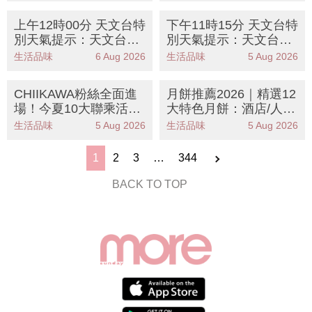
上午12時00分 天文台特
下午11時15分 天文台特
別天氣提示：天文台提
別天氣提示：天文台預
醒未來數日酷熱天氣市
測熱帶風暴鯨魚對本港
生活品味
6 Aug 2026
生活品味
5 Aug 2026
民需防中暑
影響有限市民需防酷熱
天氣
CHIIKAWA粉絲全面進
月餅推薦2026｜精選12
場！今夏10大聯乘活動
大特色月餅：酒店/人氣
全攻略：展覽/精品/美
品牌 新派冰皮 附早鳥
生活品味
5 Aug 2026
生活品味
5 Aug 2026
食/打卡點
優惠
1
2
3
…
344
BACK TO TOP