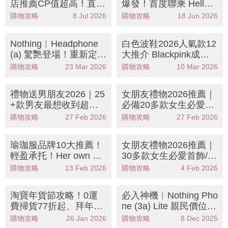
店推薦CP值超高！直送
爆發！首度聯乘 Hello K
香港隨時增文青感！
itty登陸 K11 Art Mall
購物攻略
8 Jul 2026
購物攻略
18 Jun 2026
Nothing︳Headphone
白色波鞋2026人氣款12
(a) 驚艷登場！重新定義
大推介 Blackpink成員
頭戴耳機新時尚 五天超
大愛「這對」百搭增高
購物攻略
23 Mar 2026
購物攻略
10 Mar 2026
狂續航
又顯瘦！
禮物送男朋友2026｜25
女朋友禮物2026推薦｜
+款男友最想收到超實
必備20多款女生必愛首
用禮物清單：PS5/耳機
飾/手袋/香水等
購物攻略
27 Feb 2026
購物攻略
27 Feb 2026
等
瑜珈服品牌10大推薦！
女朋友禮物2026推薦｜
輕盈承托！Her own wo
30多款女生必愛首飾/手
rds/Lululemon/Alo值得
袋/香水等
購物攻略
13 Feb 2026
購物攻略
4 Feb 2026
一試
淘寶年貨節攻略！0運
必入神機︳Nothing Pho
費掃貨77折起、拜年戰
ne (3a) Lite 親民價位享
衣/賀年禮盒/家居佈置
獨特透明設計防塵防水
購物攻略
26 Jan 2026
購物攻略
8 Dec 2025
入手指南
三鏡頭