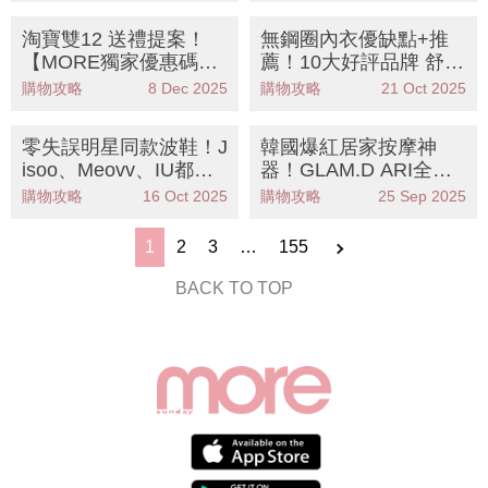
淘寶雙12 送禮提案！
無鋼圈內衣優缺點+推
【MORE獨家優惠碼立
薦！10大好評品牌 舒服
減¥10】官方立減券後7
親膚度超高
購物攻略
8 Dec 2025
購物攻略
21 Oct 2025
7折起 0運費終極包郵
寵愛摯愛到底
零失誤明星同款波鞋！J
韓國爆紅居家按摩神
isoo、Meovv、IU都愛
器！GLAM.D ARI全家
穿+百搭易襯、舒適度
福：真人手感、私人SP
購物攻略
16 Oct 2025
購物攻略
25 Sep 2025
兼備
A級享受，中秋送禮首
選！
1
2
3
…
155
BACK TO TOP