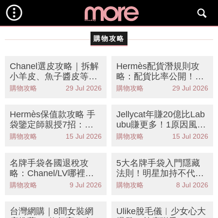
購物攻略
Chanel選皮攻略｜拆解
Hermès配貨潛規則攻
小羊皮、魚子醬皮等5
略：配貨比率公開！這
大皮革優缺點 哪款最耐
3款最難買 附必買手袋
購物攻略
29 Jul 2026
購物攻略
29 Jul 2026
用？
推薦
Hermès保值款攻略 手
Jellycat年賺20億比Lab
袋鑒定師親授7招：款
ubu賺更多！1原因風靡
式、顏色、皮質哪款才
全球變「公仔帝國」
購物攻略
15 Jul 2026
購物攻略
15 Jul 2026
保值？
名牌手袋各國退稅攻
5大名牌手袋入門隱藏
略：Chanel/LV哪裡買
法則！明星加持不代表
最划算？零配貨入手He
值得？輕鬆選出長青經
購物攻略
9 Jul 2026
購物攻略
8 Jul 2026
rmès
典保值款
台灣網購｜8間女裝網
Ulike脫毛儀︳少女心大