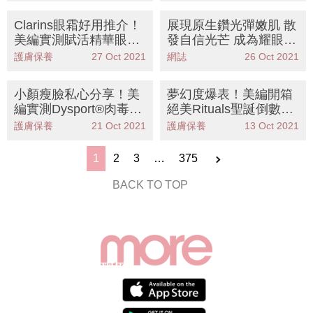
Clarins眼霜好用推介！
展現原生鑽光彈嫩肌 散
美編實測賦活精華眼
發自信光芒 成為耀眼之
霜， 一瓶去黑眼圈、減
最
護膚保養
27 Oct 2021
網誌
26 Oct 2021
淡眼紋
小顏瘦臉私心分享！美
夢幻度爆表！美編開箱
編實測Dysport®肉毒桿
絕美Rituals聖誕倒數月
菌瘦面針，踢走包包
曆，以24款驚喜率先感
護膚保養
21 Oct 2021
護膚保養
13 Oct 2021
面！
受節日氣氛
1
2
3
…
375
BACK TO TOP