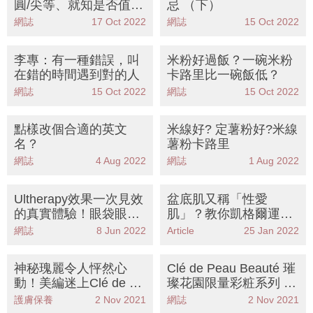
圓/尖等、就知是否值得
忌 （下）
付託終身
網誌
17 Oct 2022
網誌
15 Oct 2022
李專：有一種錯誤，叫
米粉好過飯？一碗米粉
在錯的時間遇到對的人
卡路里比一碗飯低？
網誌
15 Oct 2022
網誌
15 Oct 2022
點樣改個合適的英文
米線好? 定薯粉好?米線
名？
薯粉卡路里
網誌
4 Aug 2022
網誌
1 Aug 2022
Ultherapy效果一次見效
盆底肌又稱「性愛
的真實體驗！眼袋眼紋
肌」？教你凱格爾運動
大大改善
強化盆底肌肉
網誌
8 Jun 2022
Article
25 Jan 2022
神秘瑰麗令人怦然心
Clé de Peau Beauté 璀
動！美編迷上Clé de Pe
璨花園限量彩粧系列 體
au Beauté璀璨花園系
驗夢幻奢華的護膚之旅
護膚保養
2 Nov 2021
網誌
2 Nov 2021
列