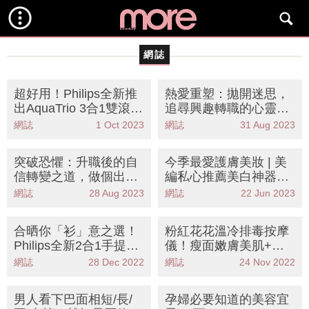
網誌
超好用！Philips全新推
熱愛重塑：拋開迷思，
出AquaTrio 3合1雙滾刷
追尋興趣轉職的心靈自
吸塵洗地機
由！
網誌
1 Oct 2023
網誌
31 Aug 2023
突破恐懼：升職後的自
今季最愛護膚美妝 | 美
信轉變之道，做個出色T
編私心推薦美白神器、
eam Head！
好用底妝、絕美光影
網誌
28 Aug 2023
網誌
22 Jun 2023
合晒你「衫」意之選！
粉紅花花溫冷排毒按摩
Philips全新2合1手提式
儀！瘦面嫩膚美肌+紓
蒸氣掛熨機
緩肩頸酸痛
網誌
28 Dec 2022
網誌
24 Nov 2022
男人看下巴面相短/長/
孕婦必要知道的美容宜