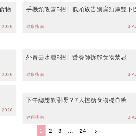
食物
手機頸改善5招丨低頭族告別肩頸厚雙下
g 2026
健康指南
3 A
外賣去水腫8招丨營養師拆解食物禁忌
g 2026
健康指南
3 A
下午總想飲甜嘢？7大控糖食物穩血糖
g 2026
健康指南
3 A
1
2
3
…
24