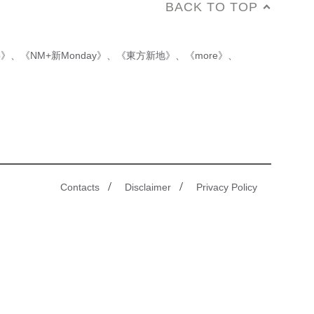
BACK TO TOP
p》
、
《NM+新Monday》
、
《東方新地》
、
《more》
、
/
/
Contacts
Disclaimer
Privacy Policy