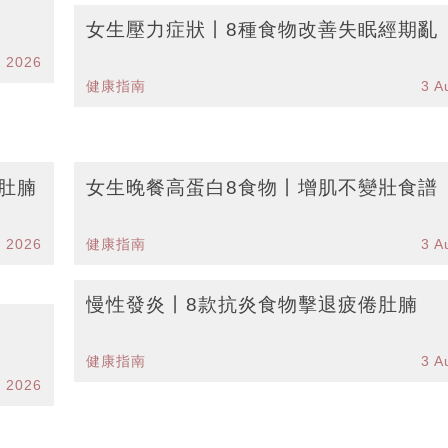
女生壓力症狀丨8種食物改善失眠經期亂
g 2026
健康指南
3 A
肚腩
女生晚餐高蛋白8食物丨增肌不變壯食譜
g 2026
健康指南
3 A
慢性發炎丨8款抗炎食物擊退疲倦肚腩
健康指南
3 A
g 2026