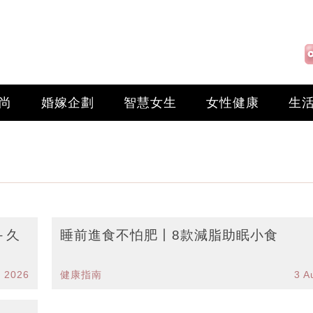
尚
婚嫁企劃
智慧女生
女性健康
生
＋久
睡前進食不怕肥丨8款減脂助眠小食
g 2026
健康指南
3 A