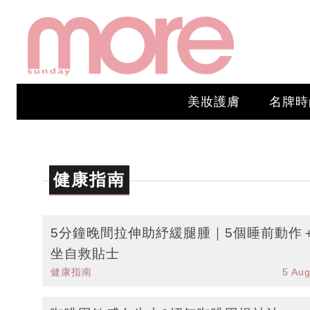
美妝護膚
名牌時
健康指南
5分鐘晚間拉伸助紓緩腿腫｜5個睡前動作
坐自救貼士
健康指南
5 Au