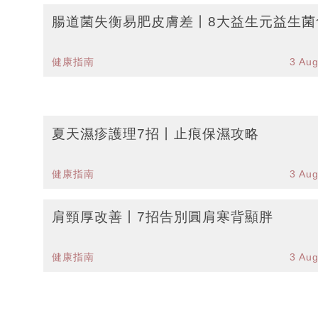
腸道菌失衡易肥皮膚差丨8大益生元益生菌
健康指南
3 Au
夏天濕疹護理7招丨止痕保濕攻略
健康指南
3 Au
肩頸厚改善丨7招告別圓肩寒背顯胖
健康指南
3 Au