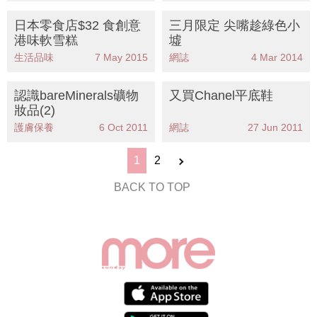
日本零食店$32 食創意
三月限定 尖嘴趁綠色小
港味軟雪糕
墟
生活品味
7 May 2015
網誌
4 Mar 2014
認識bareMinerals礦物
又買Chanel平底鞋
妝品(2)
護膚保養
6 Oct 2011
網誌
27 Jun 2011
1
2
BACK TO TOP