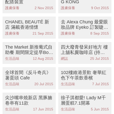
配搭裝置
G KONG
護膚保養
2 Nov 2015
護膚保養
9 Oct 2015
CHANEL BEAUTÉ 新
去 Alexa Chung 最愛眼
店 滿載香港情懷
妝品牌 Eyeko 訂製睫毛
液
護膚保養
21 Sep 2015
護膚保養
8 Sep 2015
The Market 新推葡式自
四大廢青發呆好地方 樓
助餐 期間限定提早Boo
上舖私竇咖啡店 (持續
k位！
更新~)
生活品味
12 Aug 2015
網誌
25 Jul 2015
全球首間《反斗奇兵》
102樓維港景歎 奢華紅
薯蛋頭 Cafe
色下午茶飲香檳
生活品味
20 Jul 2015
生活品味
7 Jul 2015
尖沙嘴串燒新店 黑豚腩
徐子淇都愛! Lady M千
卷串有11款
層蛋糕7.1開幕
生活品味
17 Jun 2015
生活品味
5 Jun 2015