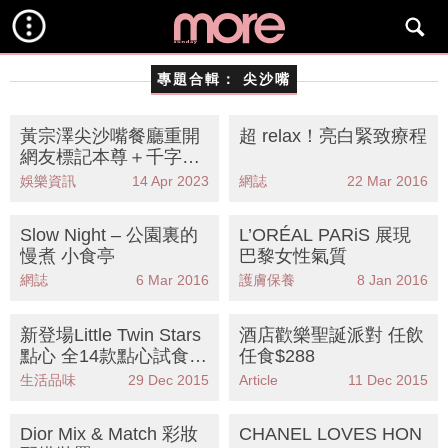
專題合輯：
尖沙嘴
黃宗澤尖沙嘴餐廳重開
超 relax！亮白緊致療程
網友標記本尊＋千字文
轟三宗罪！
娛樂資訊
14 Apr 2023
網誌
22 Mar 2016
Slow Night – 公園裏的
L’ORÉAL PARiS 展現
慢煮 小食亭
巴黎女性氣質
網誌
6 Mar 2016
護膚保養
8 Jan 2016
新登場Little Twin Stars
酒店歡樂聖誕派對 任飲
點心 全14款點心試食報
任食$288
告
生活品味
29 Dec 2015
Article
11 Dec 2015
Dior Mix & Match 彩妝
CHANEL LOVES HON