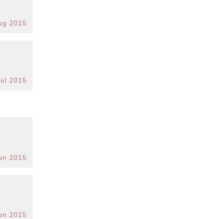
ug 2015
Jul 2015
un 2015
un 2015