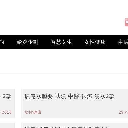
尚
婚嫁企劃
智慧女生
女性健康
生
水 3款
疲倦水腫要 袪濕 中醫 祛濕 湯水3款
g 2016
女性健康
29 A