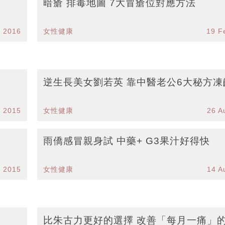
暗瘡 排毒地圖 7大冒瘡位對應方法
b 2016
女性健康
19 F
逆生長美女劉若英 靠中醫老公6大秘方凍
p 2015
女性健康
26 A
雨僑感冒親身試 中藥+ G3果汁好得快
g 2015
女性健康
14 A
比朱古力更好的選擇 改善「每月一痛」的