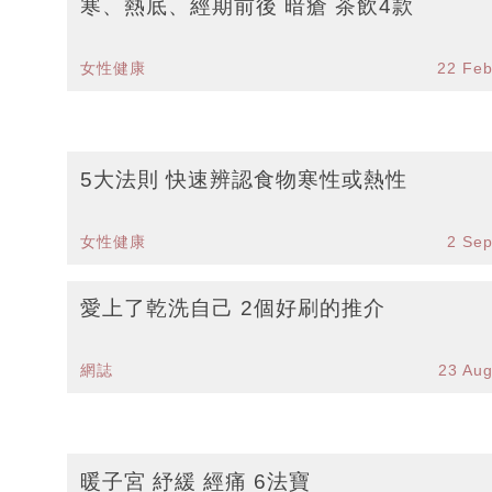
寒、熱底、經期前後 暗瘡 茶飲4款
女性健康
22 Fe
5大法則 快速辨認食物寒性或熱性
女性健康
2 Se
愛上了乾洗自己 2個好刷的推介
網誌
23 Au
暖子宮 紓緩 經痛 6法寶