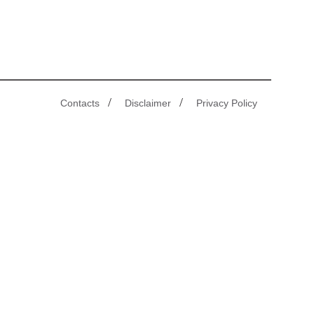
/
/
Contacts
Disclaimer
Privacy Policy