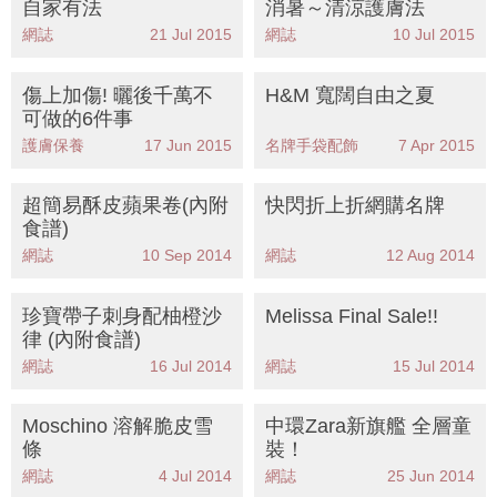
自家有法
消暑～清涼護膚法
網誌
21 Jul 2015
網誌
10 Jul 2015
傷上加傷! 曬後千萬不
H&M 寬闊自由之夏
可做的6件事
護膚保養
17 Jun 2015
名牌手袋配飾
7 Apr 2015
超簡易酥皮蘋果卷(內附
快閃折上折網購名牌
食譜)
網誌
10 Sep 2014
網誌
12 Aug 2014
珍寶帶子刺身配柚橙沙
Melissa Final Sale!!
律 (內附食譜)
網誌
16 Jul 2014
網誌
15 Jul 2014
Moschino 溶解脆皮雪
中環Zara新旗艦 全層童
條
裝！
網誌
4 Jul 2014
網誌
25 Jun 2014