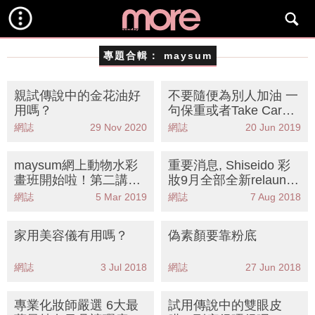
專題合輯：
maysum
親試傳說中的金花油好
不要隨便為別人加油 一
用嗎？
句保重或者Take Care
更有意義
網誌
29 Nov 2020
網誌
20 Jun 2019
maysum網上動物水彩
重要消息, Shiseido 彩
畫班開始啦！第二講如
妝9月全部全新relaunch
何起稿
!
網誌
5 Mar 2019
網誌
7 Aug 2018
家用美容儀有用嗎？
偽素顏要靠粉底
網誌
3 Jul 2018
網誌
27 Jun 2018
專業化妝師嚴選 6大最
試用傳說中的雙眼皮