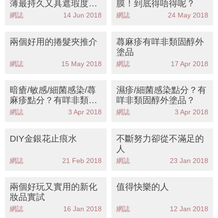
薄最持久又具遮瑕度粉
膜！到底得唔得呢？
餅
網誌
14 Jun 2018
網誌
24 May 2018
兩個好用的捲髮夾推介
蕁麻疹有咩非類固醇外
塗品
網誌
15 May 2018
網誌
17 Apr 2018
暗瘡/敏感/細菌感染/蕁
濕疹/細菌感染點分？有
麻疹點分？有咩非類固
咩非類固醇外塗品？
醇外塗品？ 1—暗瘡同
網誌
3 Apr 2018
網誌
3 Apr 2018
暗粒篇
DIY金銀花止痕水
不斷努力卻從不滿足的
人
網誌
21 Feb 2018
網誌
23 Jan 2018
兩個好玩又實用的新化
值得快樂的人
妝品實試
網誌
16 Jan 2018
網誌
12 Jan 2018