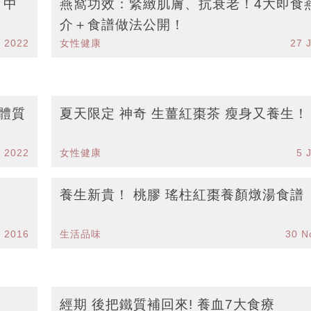
！中
燕窩功效：緊緻肌膚、抗衰老！4大即食
介＋食譜做法公開！
v 2022
女性健康
27 
體質
夏天限定 神奇 生薑紅棗茶 瘦身又養生！
r 2022
女性健康
5 
養生新貴！ 桃膠 瑤柱紅棗養顏燉湯食譜
g 2016
生活品味
30 N
經期 後把鐵質補回來! 養血7大食療