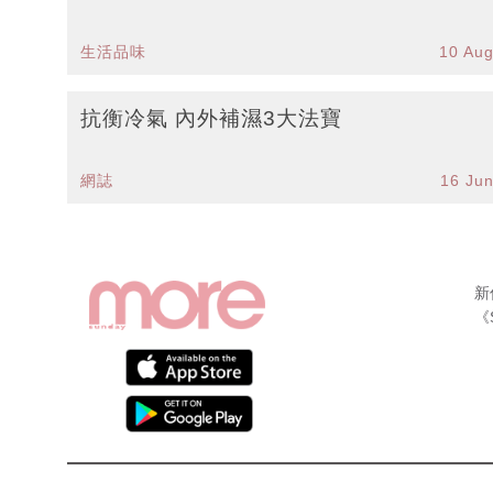
生活品味
10 Au
抗衡冷氣 內外補濕3大法寶
網誌
16 Ju
新
《