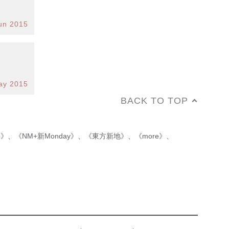
un 2015
ay 2015
BACK TO TOP
p》
、
《NM+新Monday》
、
《東方新地》
、
《more》
、