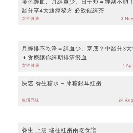
啡色經血、月經量少、日子短＝經期不順
醫分享4大通經秘方 必飲催經茶
女性健康
3 No
月經排不乾淨＝經血少、寒底？中醫分3大
＋食療讓你經期排清瘀血
女性健康
7 Ap
快速 養生糖水 – 冰糖銀耳紅棗
生活品味
24 Au
養生 上湯 瑤柱紅棗兩吃食譜