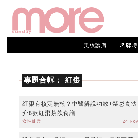
美妝護膚
名牌時
專題合輯：
紅棗
紅棗有核定無核？中醫解說功效+禁忌食法
介8款紅棗茶飲食譜
女性健康
24 No