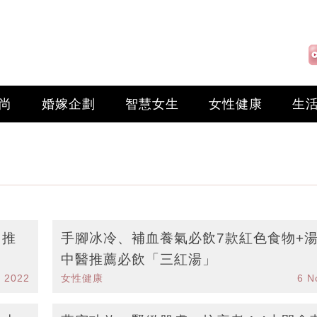
尚
婚嫁企劃
智慧女生
女性健康
生
 推
手腳冰冷、補血養氣必飲7款紅色食物+湯
中醫推薦必飲「三紅湯」
v 2022
女性健康
6 N