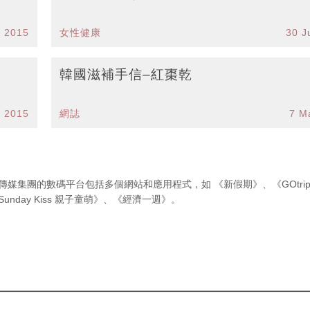
g 2015
女性健康
30 J
韓國滋補手信–紅棗乾
n 2015
網誌
7 M
傳媒集團的數碼平台包括多個網站和應用程式，如
《新假期》
、
《GOtri
Sunday Kiss 親子童萌》
、
《經濟一週》
。