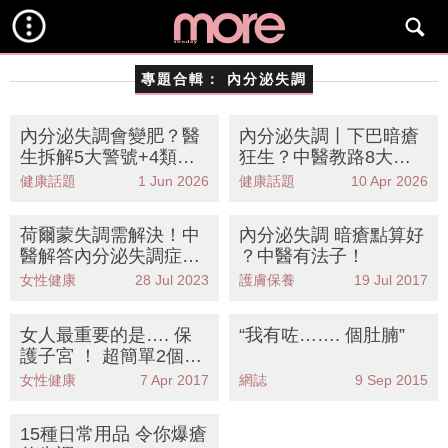
專題合輯：
內分泌失調
內分泌失調會變肥？醫
內分泌失調丨下巴暗瘡
生拆解5大警號+4類體
狂生？中醫教路8大補
質調理懶人包 (附中醫
腎食物調理荷爾蒙！附
健康話題
1 Jun 2026
健康話題
10 Apr 2026
食療)
食療湯水懶人包
荷爾蒙失調需解決！中
內分泌失調 暗瘡點算好
醫解答內分泌失調症狀
？中醫有法子！
及成因+5招調理月經平
女性健康
28 Jul 2023
護膚保養
19 Jul 2017
衡荷爾蒙
女人最重要的是…. 保
“我有咗……. 個肚腩”
護子宮 ！ 超簡單2個動
作～不易老化！
女性健康
7 Apr 2017
網誌
9 Sep 2015
15種日常用品 令你爆瘡