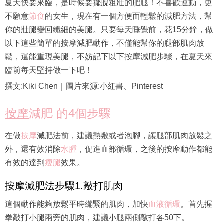
夏天快要來臨，是時候要擺脫粗壯的肥腿！不喜歡運動，更
不願意
節食
的女生，現在有一個方便而輕鬆的減肥方法，幫
你的壯腿變回纖細的美腿。只要每天睡覺前，花15分鐘，做
以下這些簡單的按摩減肥動作，不僅能幫你的腿部肌肉放
鬆，還能重現美腿，不妨記下以下按摩減肥步驟，在夏天來
臨前每天堅持做一下吧！
撰文:Kiki Chen｜圖片來源:小紅書、Pinterest
按摩
減肥 的4個步驟
在做
按摩
減肥法前，建議熱敷或者泡腳，讓腿部肌肉放鬆之
外，還有效消除
水腫
，促進血部循環，之後的按摩動作都能
有效的達到
瘦腿
效果。
按摩減肥法步驟1.敲打肌肉
這個動作能夠放鬆平時繃緊的肌肉，加快
血液循環
。首先握
拳敲打小腿兩旁的肌肉，建議小腿兩側敲打各50下。