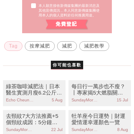
本人願意接收新傳媒集團的最新消息及
其他宣傳資訊，本人同意新傳媒集團使
用本人的個人資料於任何推廣用途。
Tag
按摩減肥
減肥
減肥教學
你可能也喜歡
綠茶咖啡減肥法｜日本
每日行一萬步也不瘦？
醫生實測月瘦6.2公斤！
丨專家揭5大燃脂關
黃金比例公開 專減大肚
鍵：心率才是重點！附
Echo Cheung（SundayMore編輯部）
5 Aug
SundayMore編輯部
15 Jul
腩
燃脂心率計算教學
去頸紋7大方法推薦+5
牡羊座今日運勢｜財運
個頸紋成因：5分鐘消
愛情運幸運顏色一覽
除深頸紋！助收緊雙下
SundayMore編輯部
22 Jul
SundayMore編輯部
8 Aug