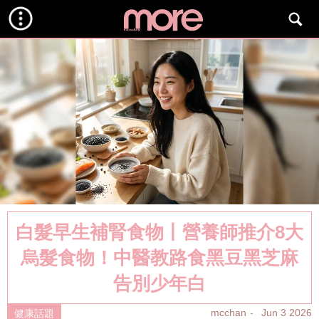
白髮早生補腎食物丨營養師推介8大
烏髮食物！中醫教路食黑豆黑芝麻
告別少年白
mcchan
Jun 3 2026
健康話題