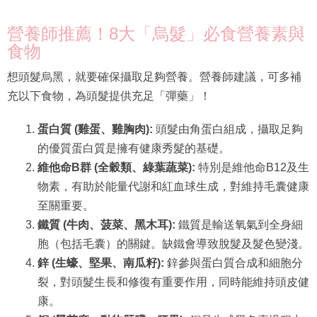
營養師推薦！8大「烏髮」必食營養素與
食物
想頭髮烏黑，就要確保攝取足夠營養。營養師建議，可多補
充以下食物，為頭髮提供充足「彈藥」！
蛋白質 (雞蛋、雞胸肉):
頭髮由角蛋白組成，攝取足夠
的優質蛋白質是擁有健康秀髮的基礎。
維他命B群 (全穀類、綠葉蔬菜):
特別是維他命B12及生
物素，有助於能量代謝和紅血球生成，對維持毛囊健康
至關重要。
鐵質 (牛肉、菠菜、黑木耳):
鐵質是輸送氧氣到全身細
胞（包括毛囊）的關鍵。缺鐵會導致脫髮及髮色變淺。
鋅 (生蠔、堅果、南瓜籽):
鋅參與蛋白質合成和細胞分
裂，對頭髮生長和修復有重要作用，同時能維持頭皮健
康。