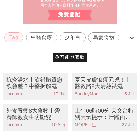
Tag
中醫食療
少年白
烏髮食物
白髮早生補腎食物
你可能也喜歡
抗炎湯水丨飲錯體質愈
夏天皮膚痕癢元兇！中
飲愈差？中醫拆解濕熱/
醫教路8大清熱祛濕食
虛寒食療＋10大抗炎食
物KO濕熱體質 附2款懶
mcchan
17 Jul
SundayMore編輯部
15 Jul
物推薦
人湯水食譜
外食養髮8大食物丨營
上午06時00分 天文台特
養師教女生防斷髮
別天氣提示：活躍西南
氣流帶來驟雨及雷暴市
mcchan
10 Aug
MORE - 生活品味
27 Jul
民需注意安全