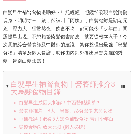
白髮早生補腎食物邊啲好？年紀輕輕，照鏡卻發現白髮悄悄
現身？明明才三十歲，卻被叫「阿姨」，白髮絕對是顯老元
兇！壓力大、經常熬夜、飲食不均，都可能令「少年白」問
題提早出現。不想頻繁染髮傷害頭皮，就要從根本入手！今
次我們綜合營養師及中醫師的建議，為你整理出最強「烏髮
食物」清單及懶人食譜，助你由內到外養出烏黑亮麗的秀
髮，告別白髮焦慮！
白髮早生補腎食物丨營養師推介8
大烏髮食物目錄
白髮早生成因大拆解！中西醫點樣睇？
營養師推薦！8大「烏髮」必食營養素與食物
中醫教路！必食5大黑色補腎食物 告別少年白
烏髮食物功效大比拼 (懶人必睇)