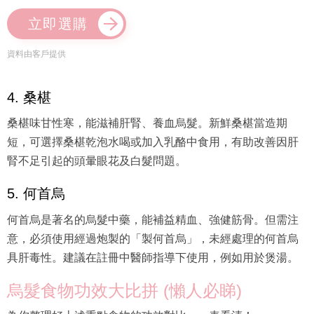
立即選購
資料由客戶提供
4. 桑椹
桑椹味甘性寒，能滋補肝腎、養血烏髮。新鮮桑椹當造期
短，可選擇桑椹乾泡水喝或加入乳酪中食用，有助改善因肝
腎不足引起的頭暈眼花及白髮問題。
5. 何首烏
何首烏是著名的烏髮中藥，能補益精血、強健筋骨。但需注
意，必須使用經過炮製的「製何首烏」，未經處理的何首烏
具肝毒性。建議在註冊中醫師指導下使用，例如用於煲湯。
烏髮食物功效大比拼 (懶人必睇)
為你整理好上述重點食物的功效對比，一表看清！