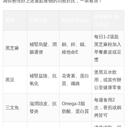
食用建議 (懶
食物
主要功效
關鍵營養成分
人食法)
每日1-2湯匙
補腎烏髮、潤
銅、鋅、鐵、
黑芝麻粉加入
黑芝麻
腸通便
維他命E
早餐麥皮或豆
漿
煲黑豆水飲
補腎益陰、抗
花青素、蛋白
黑豆
用，或當作辦
氧化
質、纖維
公室健康零食
每週食用2
滋潤頭皮、抗
Omega-3脂
三文魚
次，香煎或焗
發炎
肪酸、蛋白質
烤皆可
適量攝取，可
補鐵補血、強
鐵、鋅、蛋白