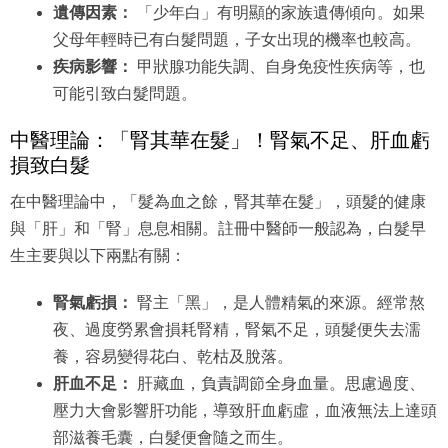
遺傳因素：
「少年白」有明顯的家族遺傳傾向。如果
父母年輕時已有白髮問題，子女出現的機率也較高。
疾病影響：
甲狀腺功能失調、自身免疫性疾病等，也
可能引致白髮問題。
中醫理論：「腎其華在髮」！腎氣不足、肝血虧
損致白髮
在中醫理論中，「髮為血之餘，腎其華在髮」，頭髮的健康
與「肝」和「腎」息息相關。註冊中醫師一般認為，白髮早
生主要與以下兩點有關：
腎氣虧損：
腎主「黑」，是人體精氣的來源。經常熬
夜、過度勞累會損耗腎精，腎氣不足，頭髮便失去濡
養，容易變得花白、乾枯及脫落。
肝血不足：
肝藏血，負責調節全身血量。思慮過度、
壓力大會影響肝功能，導致肝血虧虛，血液無法上達頭
部滋養毛囊，白髮便會隨之而生。