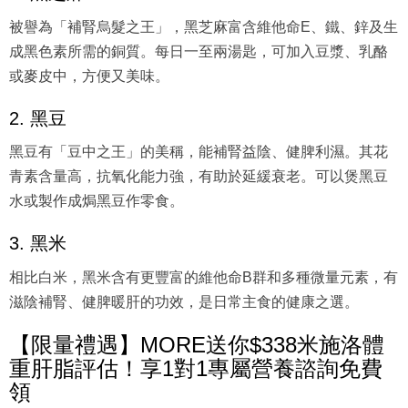
被譽為「補腎烏髮之王」，黑芝麻富含維他命E、鐵、鋅及生
成黑色素所需的銅質。每日一至兩湯匙，可加入豆漿、乳酪
或麥皮中，方便又美味。
2. 黑豆
黑豆有「豆中之王」的美稱，能補腎益陰、健脾利濕。其花
青素含量高，抗氧化能力強，有助於延緩衰老。可以煲黑豆
水或製作成焗黑豆作零食。
3. 黑米
相比白米，黑米含有更豐富的維他命B群和多種微量元素，有
滋陰補腎、健脾暖肝的功效，是日常主食的健康之選。
【限量禮遇】MORE送你$338米施洛體
重肝脂評估！享1對1專屬營養諮詢免費
領