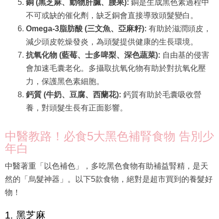
銅 (黑芝麻、動物肝臟、腰果):
銅是生成黑色素過程中
不可或缺的催化劑，缺乏銅會直接導致頭髮變白。
Omega-3脂肪酸 (三文魚、亞麻籽):
有助於滋潤頭皮，
減少頭皮乾燥發炎，為頭髮提供健康的生長環境。
抗氧化物 (藍莓、士多啤梨、深色蔬菜):
自由基的侵害
會加速毛囊老化。多攝取抗氧化物有助於對抗氧化壓
力，保護黑色素細胞。
鈣質 (牛奶、豆腐、西蘭花):
鈣質有助於毛囊吸收營
養，對頭髮生長有正面影響。
中醫教路！必食5大黑色補腎食物 告別少
年白
中醫著重「以色補色」，多吃黑色食物有助補益腎精，是天
然的「烏髮神器」。以下5款食物，絕對是超市買到的養髮好
物！
1. 黑芝麻