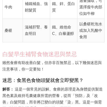
牛肉
選擇瘦牛肉部
韌髮質
質
位如牛柳
以桑椹乾泡水
滋補肝腎、養
鐵、維他命
桑椹
或加入乳酪中
血明目
C、白藜蘆醇
食用
白髮早生補腎食物迷思與禁忌
雖然食療有助改善白髮，但亦非百無禁忌，以下幾個迷思與
注意事項，你一定要知！
迷思：食黑色食物頭髮就會立即變黑？
解答：
這是一個常見的誤解。食療的原理是為身體提供製造
黑色素及維持毛囊健康所需的營養，從而「預防」及「改
善」白髮問題，而非將已變白的頭髮「染」黑。這是一個需
要耐性的長期調理過程，不可能一蹴而就。