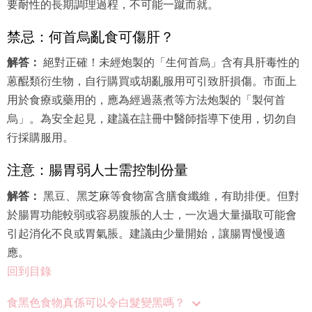
禁忌：何首烏亂食可傷肝？
解答：
絕對正確！未經炮製的「生何首烏」含有具肝毒性的
蒽醌類衍生物，自行購買或胡亂服用可引致肝損傷。市面上
用於食療或藥用的，應為經過蒸煮等方法炮製的「製何首
烏」。為安全起見，建議在註冊中醫師指導下使用，切勿自
行採購服用。
注意：腸胃弱人士需控制份量
解答：
黑豆、黑芝麻等食物富含膳食纖維，有助排便。但對
於腸胃功能較弱或容易腹脹的人士，一次過大量攝取可能會
引起消化不良或胃氣脹。建議由少量開始，讓腸胃慢慢適
應。
回到目錄
食黑色食物真係可以令白髮變黑嗎？