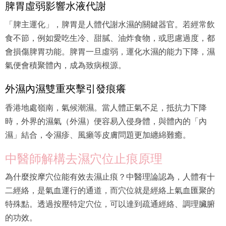
脾胃虛弱影響水液代謝
「脾主運化」，脾胃是人體代謝水濕的關鍵器官。若經常飲
食不節，例如愛吃生冷、甜膩、油炸食物，或思慮過度，都
會損傷脾胃功能。脾胃一旦虛弱，運化水濕的能力下降，濕
氣便會積聚體內，成為致病根源。
外濕內濕雙重夾擊引發痕癢
香港地處嶺南，氣候潮濕。當人體正氣不足，抵抗力下降
時，外界的濕氣（外濕）便容易入侵身體，與體內的「內
濕」結合，令濕疹、風癩等皮膚問題更加纏綿難癒。
中醫師解構去濕穴位止痕原理
為什麼按摩穴位能有效去濕止痕？中醫理論認為，人體有十
二經絡，是氣血運行的通道，而穴位就是經絡上氣血匯聚的
特殊點。透過按壓特定穴位，可以達到疏通經絡、調理臟腑
的功效。