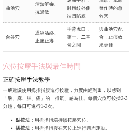
屈曲手肘，
濕疹、風癩
清熱解毒、
曲池穴
肘橫紋外側
發作時的急
抗過敏
端凹陷處
救穴
手背虎口，
與曲池穴配
通經活絡、
合谷穴
第一、二掌
合，止痕效
止痛止癢
骨之間
果更佳
穴位按摩手法與最佳時間
正確按壓手法教學
一般建議使用拇指指腹進行按壓，力度由輕到重，以感到
「酸、麻、脹、痛」的「得氣」感為佳。每個穴位可按揉2-3
分鐘，每日可進行1-2次。
點按法：
用拇指指端持續按壓穴位。
揉按法：
用拇指指腹在穴位上進行圓周運動。