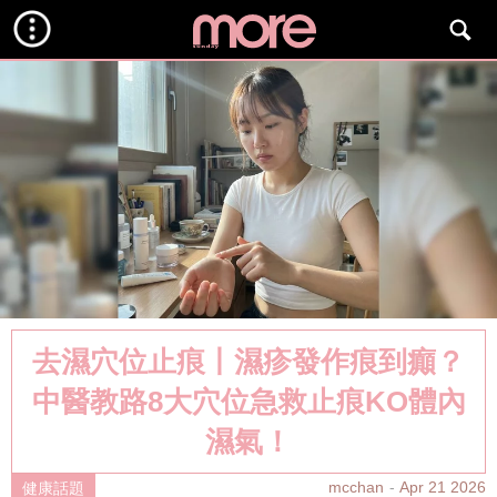
去濕穴位止痕丨濕疹發作痕到癲？
中醫教路8大穴位急救止痕KO體內
濕氣！
mcchan
Apr 21 2026
健康話題