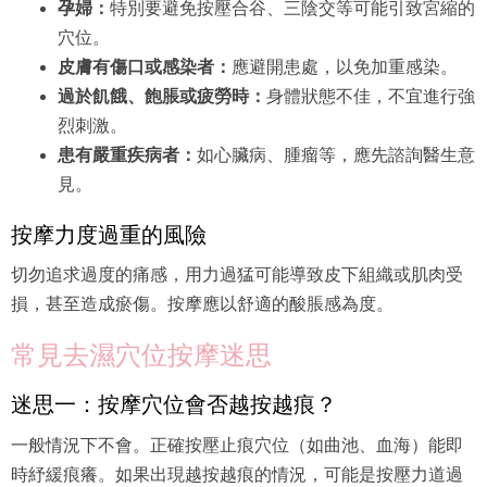
孕婦：
特別要避免按壓合谷、三陰交等可能引致宮縮的
穴位。
皮膚有傷口或感染者：
應避開患處，以免加重感染。
過於飢餓、飽脹或疲勞時：
身體狀態不佳，不宜進行強
烈刺激。
患有嚴重疾病者：
如心臟病、腫瘤等，應先諮詢醫生意
見。
按摩力度過重的風險
切勿追求過度的痛感，用力過猛可能導致皮下組織或肌肉受
損，甚至造成瘀傷。按摩應以舒適的酸脹感為度。
常見去濕穴位按摩迷思
迷思一：按摩穴位會否越按越痕？
一般情況下不會。正確按壓止痕穴位（如曲池、血海）能即
時紓緩痕癢。如果出現越按越痕的情況，可能是按壓力道過