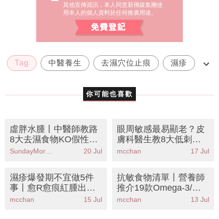
其他宣傳資訊，本人同意新傳媒集團使
用本人的個人資料於任何推廣用途。
Tag
中醫養生
去濕穴位止痕
濕疹
皮膚痕癢
你可能也喜歡
虛胖水腫丨中醫師教路
眼周敏感最易顯老？皮
8大去濕食物KO假性肥
膚科醫生教8大低刺激
胖！拆解濕氣重成因＋
保養成分丨KO眼紋紅腫
SundayMore編輯部
20 Jul
mcchan
17 Jul
3個必按穴位
乾癢
濕疹爆發期不宜做5件
抗敏食物清單丨營養師
事丨愈R愈痕紅腫出
推介19款Omega-3/鋅/
水？皮膚科醫生中醫聯
維他命D食物 擊退濕疹
mcchan
15 Jul
mcchan
13 Jul
手拆解濕疹戒口清單
痕癢告別類固醇
+護理攻略