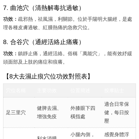
7. 曲池穴（清熱解毒抗過敏）
功效：
疏邪熱，祛風濕，利關節。位於手陽明大腸經，是處
理各種皮膚過敏、紅腫熱痛的急救穴位。
8. 合谷穴（通經活絡止痛癢）
功效：
鎮靜止痛，通經活絡。俗稱「萬能穴」，能有效紓緩
頭面部及上肢的痛症和痕癢。
【8大去濕止痕穴位功效對照表】
穴位名稱
主要功效
位置簡述
按摩貼士
適合日常保
健脾去濕、
外膝眼下四
足三里穴
健，每日按
增強免疫
橫指處
壓
小腿內側，
感覺身體浮
利水消腫、