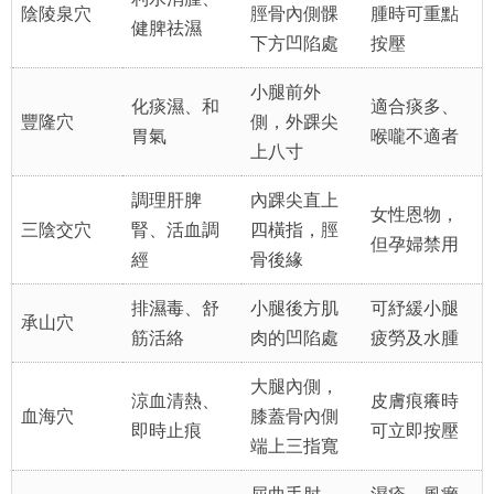
陰陵泉穴
脛骨內側髁
腫時可重點
健脾祛濕
下方凹陷處
按壓
小腿前外
化痰濕、和
適合痰多、
豐隆穴
側，外踝尖
胃氣
喉嚨不適者
上八寸
調理肝脾
內踝尖直上
女性恩物，
三陰交穴
腎、活血調
四橫指，脛
但孕婦禁用
經
骨後緣
排濕毒、舒
小腿後方肌
可紓緩小腿
承山穴
筋活絡
肉的凹陷處
疲勞及水腫
大腿內側，
涼血清熱、
皮膚痕癢時
血海穴
膝蓋骨內側
即時止痕
可立即按壓
端上三指寬