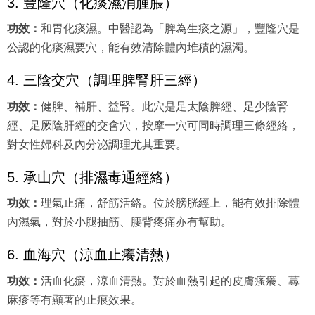
3. 豐隆穴（化痰濕消腫脹）
功效：
和胃化痰濕。中醫認為「脾為生痰之源」，豐隆穴是
公認的化痰濕要穴，能有效清除體內堆積的濕濁。
4. 三陰交穴（調理脾腎肝三經）
功效：
健脾、補肝、益腎。此穴是足太陰脾經、足少陰腎
經、足厥陰肝經的交會穴，按摩一穴可同時調理三條經絡，
對女性婦科及內分泌調理尤其重要。
5. 承山穴（排濕毒通經絡）
功效：
理氣止痛，舒筋活絡。位於膀胱經上，能有效排除體
內濕氣，對於小腿抽筋、腰背疼痛亦有幫助。
6. 血海穴（涼血止癢清熱）
功效：
活血化瘀，涼血清熱。對於血熱引起的皮膚瘙癢、蕁
麻疹等有顯著的止痕效果。