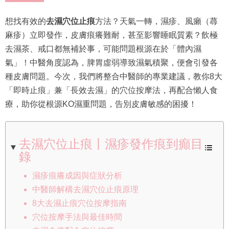
想找有效的
去濕穴位止痕
方法？天氣一轉，濕疹、風癩（蕁
麻疹）立即發作，皮膚痕癢難耐，甚至影響睡眠質素？飲極
去濕茶、戒口都無補於事，可能問題根源在於「體內濕
氣」！中醫角度認為，脾胃虛弱導致濕氣積聚，便會引發各
種皮膚問題。今次，我們將整合中醫師的專業建議，教你8大
「即時止痕」兼「長效去濕」的穴位按摩法，再配合懶人食
療，助你從根源KO濕重問題，告別皮膚敏感的困擾！
去濕穴位止痕丨濕疹發作痕到癲目
錄
濕疹痕癢成因與症狀分析
中醫師解構去濕穴位止痕原理
8大去濕止痕穴位按摩指南
穴位按摩手法與最佳時間