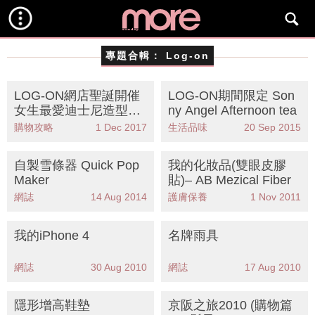
專題合輯：
Log-on
LOG-ON網店聖誕開催
LOG-ON期間限定 Son
女生最愛迪士尼造型雙
ny Angel Afternoon tea
面袋
購物攻略
1 Dec 2017
生活品味
20 Sep 2015
自製雪條器 Quick Pop
我的化妝品(雙眼皮膠
Maker
貼)– AB Mezical Fiber
網誌
14 Aug 2014
護膚保養
1 Nov 2011
我的iPhone 4
名牌雨具
網誌
30 Aug 2010
網誌
17 Aug 2010
隱形增高鞋墊
京阪之旅2010 (購物篇