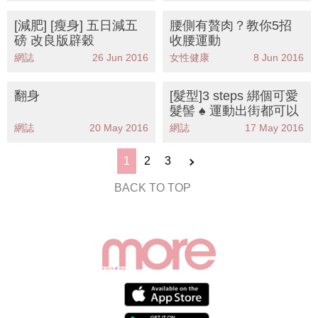
[減肥] [瘦身] 五日減五
腰側有贅肉？教你5招
磅 改良版辟穀
收腰運動
網誌
26 Jun 2016
女性健康
8 Jun 2016
翻身
[髮型]3 steps 綁個可愛
髮髻 ♠ 運動出街都可以
網誌
20 May 2016
網誌
17 May 2016
1
2
3
BACK TO TOP