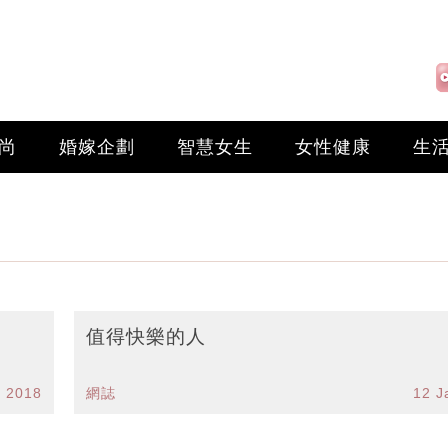
尚
婚嫁企劃
智慧女生
女性健康
生
值得快樂的人
n 2018
網誌
12 J