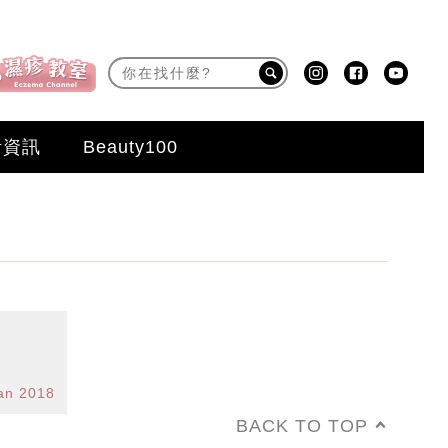
活資訊
Beauty100
an 2018
BACK TO TOP