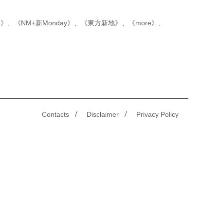
p》
、
《NM+新Monday》
、
《東方新地》
、
《more》
、
/
/
Contacts
Disclaimer
Privacy Policy