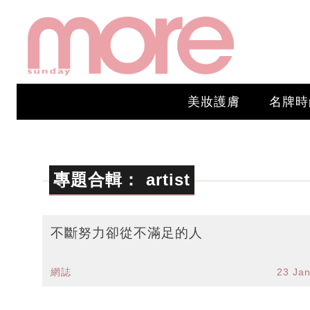
美妝護膚
名牌時
專題合輯：
artist
不斷努力卻從不滿足的人
網誌
23 Ja