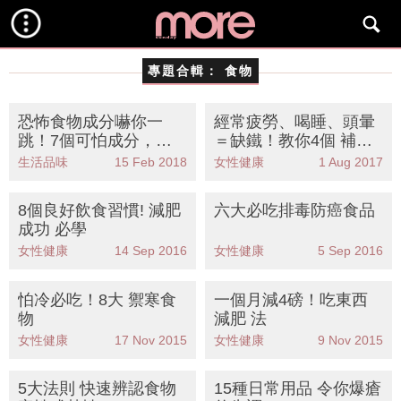
專題合輯：
食物
恐怖食物成分嚇你一
經常疲勞、喝睡、頭暈
跳！7個可怕成分，就
＝缺鐵！教你4個 補鐵
連頭髮和蟲也有
食物 餐單守則
生活品味
15 Feb 2018
女性健康
1 Aug 2017
8個良好飲食習慣! 減肥
六大必吃排毒防癌食品
成功 必學
女性健康
14 Sep 2016
女性健康
5 Sep 2016
怕冷必吃！8大 禦寒食
一個月減4磅！吃東西
物
減肥 法
女性健康
17 Nov 2015
女性健康
9 Nov 2015
5大法則 快速辨認食物
15種日常用品 令你爆瘡