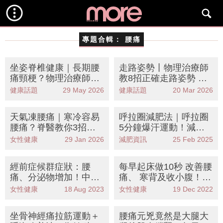
專題合輯：
腰痛
坐姿脊椎健康｜長期腰
走路姿勢丨物理治療師
痛頸梗？物理治療師教
教8招正確走路姿勢 告
8招改善坐姿＋Schroth
別腰痛/膝痛/改善駝背
健康話題
29 May 2026
健康話題
20 Mar 2026
療法KO脊椎側彎
兼瘦身！
天氣凍腰痛｜寒冷容易
呼拉圈減肥法｜呼拉圈
腰痛？脊醫教你3招預
5分鐘爆汗運動！減肥
防護痛心得、保暖是關
腩/正骨盆/緩腰痛 1個月
女性健康
29 Jan 2026
減肥資訊
25 Feb 2025
鍵！
減12kg
經前症候群症狀：腰
每早起床做10秒 改善腰
痛、分泌物增加！中西
痛、 寒背及收小腹！ 5
醫教你11招改善谷M
大簡單伸展動作
女性健康
18 Aug 2023
女性健康
19 Dec 2022
坐骨神經痛拉筋運動＋
腰痛元兇竟然是大腿大