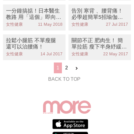
一分鐘搞掂！日本醫生
告別 寒背 、腰背痛！
教路 用「這個」即向肩
必學超簡單5招瑜伽不
頸腰痛 say goodbye！
再「 寒背 」
女性健康
11 May 2018
女性健康
27 Jul 2017
拉鬆小腿筋 不單瘦腿
關節不正 肥肉生！ 簡
還可以治腰痛！
單拉筋 瘦下半身紓緩腰
痛
女性健康
14 Jul 2017
女性健康
22 May 2017
1
2
BACK TO TOP