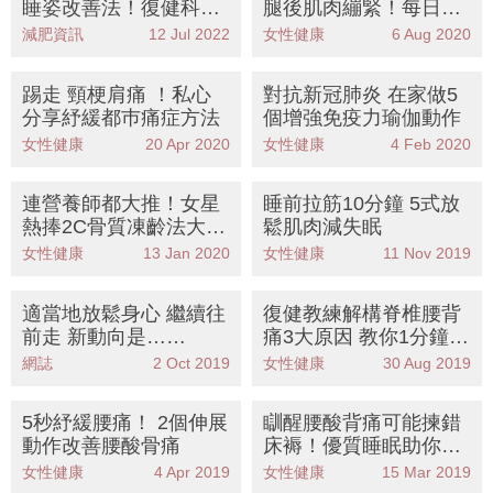
睡姿改善法！復健科醫
腿後肌肉繃緊！每日2
師：2招自我測試髖關
組10秒站立彎腰拉筋運
減肥資訊
12 Jul 2022
女性健康
6 Aug 2020
節問題
動 一星期見效！
踢走 頸梗肩痛 ！私心
對抗新冠肺炎 在家做5
分享紓緩都巿痛症方法
個增強免疫力瑜伽動作
女性健康
20 Apr 2020
女性健康
4 Feb 2020
連營養師都大推！女星
睡前拉筋10分鐘 5式放
熱捧2C骨質凍齡法大公
鬆肌肉減失眠
開
女性健康
13 Jan 2020
女性健康
11 Nov 2019
適當地放鬆身心 繼續往
復健教練解構脊椎腰背
前走 新動向是……
痛3大原因 教你1分鐘跪
坐法糾正坐姿 3個動作
網誌
2 Oct 2019
女性健康
30 Aug 2019
紓緩痛症
5秒紓緩腰痛！ 2個伸展
瞓醒腰酸背痛可能揀錯
動作改善腰酸骨痛
床褥！優質睡眠助你身
心 Recover
女性健康
4 Apr 2019
女性健康
15 Mar 2019