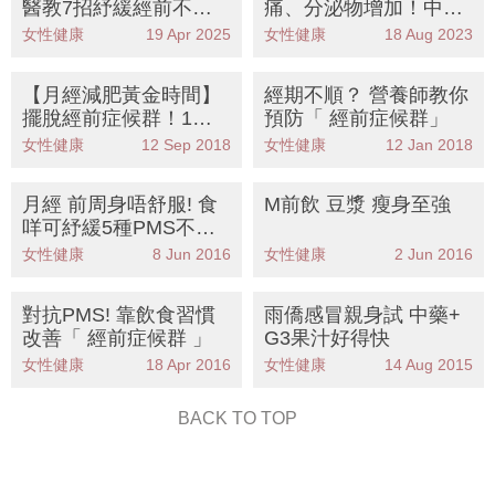
醫教7招紓緩經前不適
痛、分泌物增加！中西
多吃這2類食物
醫教你11招改善谷M
女性健康
19 Apr 2025
女性健康
18 Aug 2023
【月經減肥黃金時間】
經期不順？ 營養師教你
擺脫經前症候群！1個
預防「 經前症候群」
月減3kg 女士才有效的
女性健康
12 Sep 2018
女性健康
12 Jan 2018
「經前7日豆漿減肥
法」
月經 前周身唔舒服! 食
M前飲 豆漿 瘦身至強
咩可紓緩5種PMS不
適？
女性健康
8 Jun 2016
女性健康
2 Jun 2016
對抗PMS! 靠飲食習慣
雨僑感冒親身試 中藥+
改善「 經前症候群 」
G3果汁好得快
女性健康
18 Apr 2016
女性健康
14 Aug 2015
BACK TO TOP