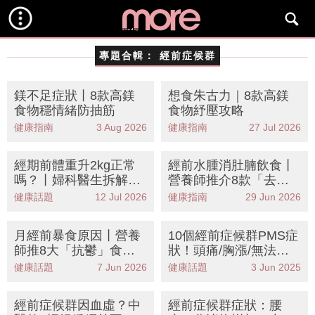
專題合輯：
經前症候群
鎂不足症狀丨8款高鎂
想食朱古力｜8款高鎂
食物穩情緒防抽筋
食物紓壓攻略
健康指南
3 Aug 2026
健康指南
27 Jul 2026
經期前體重升2kg正常
經前水腫消肚腩飲食丨
嗎？丨婦科醫生拆解生
營養師推介8款「去濕
理期水腫 附8大去水腫
消腫」食物！告別M前
健康話題
12 Jul 2026
健康指南
29 Jun 2026
食物清單
肥腫肚谷谷
月經前暴食原因丨營養
10個經前症候群PMS症
師推8大「抗鬱」食物
狀！頭痛/胸漲/無法入
清單告別情緒性進食
眠？原因＋解決方案一
健康話題
7 Jun 2026
健康話題
3 Jun 2025
文全睇
經前症候群因血虛？中
經前症候群症狀：腰