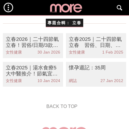
專題合輯：
立春
立春2026｜二十四節氣
立春2025｜二十四節氣
立春！習俗/日期/3款養
立春 習俗、日期、3
生湯水！附還太歲和攝
款養生湯水全公開！附
女性健康
30 Jan 2026
女性健康
1 Feb 2025
太歲時間
還太歲和攝太歲時間
立春2025｜湯水食療5
懷孕週記：35周
大中醫推介！節氣宜養
生防病保健
女性健康
10 Jan 2024
網誌
27 Jan 2012
BACK TO TOP