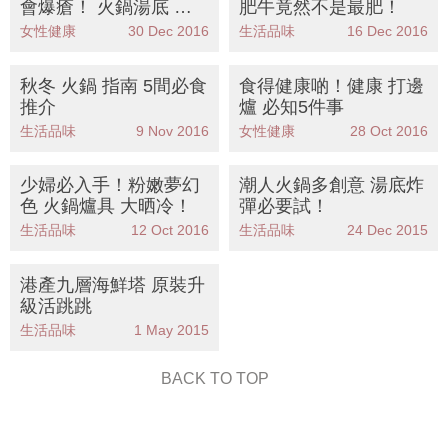
會爆瘡！ 火鍋湯底 大
肥牛竟然不是最肥！
比拼
女性健康
30 Dec 2016
生活品味
16 Dec 2016
秋冬 火鍋 指南 5間必食
食得健康啲！健康 打邊
推介
爐 必知5件事
生活品味
9 Nov 2016
女性健康
28 Oct 2016
少婦必入手！粉嫩夢幻
潮人火鍋多創意 湯底炸
色 火鍋爐具 大晒冷！
彈必要試！
生活品味
12 Oct 2016
生活品味
24 Dec 2015
港產九層海鮮塔 原裝升
級活跳跳
生活品味
1 May 2015
BACK TO TOP