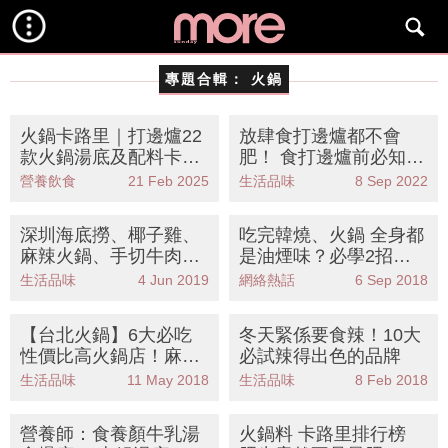
專題合輯：
火鍋
火鍋卡路里｜打邊爐22
放肆食打邊爐都不會
款火鍋湯底及配料卡路
肥！ 食打邊爐前必知9
里！附營養師9個健康
個小秘訣
營養飲食
21 Feb 2025
生活品味
8 Sep 2022
食火鍋原則
深圳海底撈、椰子雞、
吃完韓燒、火鍋 全身都
麻辣火鍋、手切牛肉火
是油煙味？必學2招輕
鍋 | 5 大抵食深圳火鍋
鬆除異味
生活品味
4 Jun 2019
網絡熱話
6 Sep 2018
【台北火鍋】6大必吃
冬天緊係要食辣！10大
性價比高火鍋店！麻
必試辣得出色的品牌
辣、酸菜白肉、咖喱、
生活品味
11 May 2018
生活品味
8 Feb 2018
蔬果湯底通通都有
營養師：食養顏牛乳湯
火鍋料 卡路里排行榜