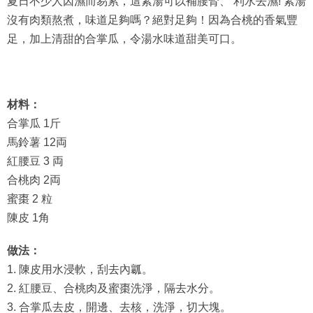
夏日不少人因濕而易累，這素湯可以補腰腎、 利水去濕! 素湯
沒有肉類熬煮，味道足夠嗎？絕對足夠！因為合桃的香氣豐
足，加上清甜的合掌瓜，令湯水味道甜美可口。
材料：
合掌瓜 1斤
馬鈴薯 12両
紅腰豆 3 両
合桃肉 2両
蜜棗 2 粒
陳皮 1角
做法：
1. 陳皮用水浸軟，刮去內瓤。
2. 紅腰豆、合桃肉及蜜棗洗淨，隔去水分。
3. 合掌瓜去皮，開邊、去核，洗淨，切大塊。