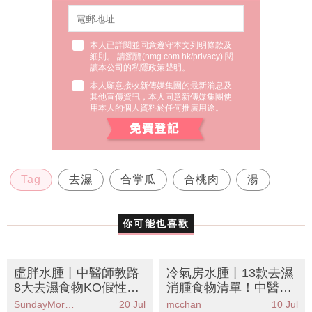
本人已詳閱並同意遵守本文列明條款及
細則。 請瀏覽(
nmg.com.hk/privacy
) 閱
讀本公司的私隱政策聲明。
本人願意接收新傳媒集團的最新消息及
其他宣傳資訊，本人同意新傳媒集團使
用本人的個人資料於任何推廣用途。
Tag
去濕
合掌瓜
合桃肉
湯
你可能也喜歡
虛胖水腫丨中醫師教路
冷氣房水腫丨13款去濕
8大去濕食物KO假性肥
消腫食物清單！中醫營
胖！拆解濕氣重成因＋
養師教3招KO水腫腳包
SundayMore編輯部
20 Jul
mcchan
10 Jul