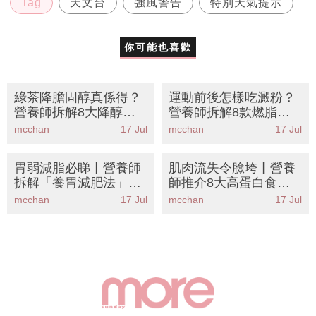
Tag
天文台
強風警告
特別天氣提示
你可能也喜歡
綠茶降膽固醇真係得？
運動前後怎樣吃澱粉？
營養師拆解8大降醇神
營養師拆解8款燃脂修
級食物丨附正確飲法與
復碳水食物丨食錯時間
mcchan
17 Jul
mcchan
17 Jul
禁忌
越做越肥！
胃弱減脂必睇丨營養師
肌肉流失令臉垮丨營養
拆解「養胃減肥法」！
師推介8大高蛋白食物
8大溫和食物食住瘦告
撐起蘋果肌告別包包面
mcchan
17 Jul
mcchan
17 Jul
別胃脹便秘飲水都肥