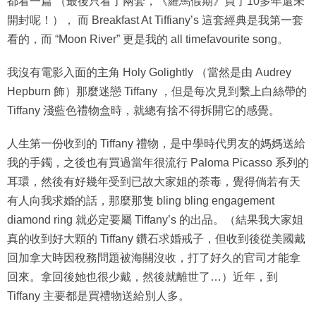
開封呢！）， 而 Breakfast At Tiffiany’s 這套經典是我第一套
看的，而 “Moon River” 更是我的 all timefavourite song。
我沒有電影入面的主角 Holy Golightly （當然是由 Audrey
Hepburn 飾）那麼迷戀 Tiffany ，但是每次見到繫上白絲帶的
Tiffany 淺藍色禮物盒時，就總有捨不得拆開它的感覺。
人生第一份收到的 Tiffany 禮物，是中學時代男友的媽媽送給
我的手鐲，之後也有買過當年很流行 Paloma Picasso 系列的
耳環，然後有好幾年受到已故大家姐的荼毒，覺得倘若有天
有人向我求婚的話，那麼那隻 bling bling engagement
diamond ring 就必定要屬 Tiffany’s 的出品。（結果我大家姐
真的收到好大顆的 Tiffany 鑽石求婚戒子，但收到後從美國戴
回加拿大時因稅務問題被海關沒收，打了好久的官司才能拿
回來。拿回後她也很少戴，然後就離世了…）近年，到
Tiffany 主要都是買禮物送給別人多。