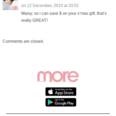
on 12 December, 2010 at 20:52
Maisy: so i can save $ on your x’mas gift. that’s
really GREAT!
Comments are closed.