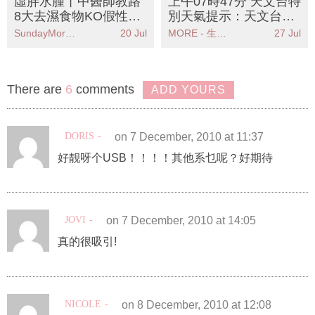
8大去濕食物KO假性肥
別天氣提示：天文台發
胖！拆解濕氣重成因＋
出黃色暴雨警告信號市
SundayMore編輯部
20 Jul
MORE - 生活品味
27 Jul
3個必按穴位
民需保持警惕
There are
6
comments
ADD YOURS
DORIS
on 7 December, 2010 at 11:37
好靓呀个USB！！！！其他系乜呢？好期待
JOVI
on 7 December, 2010 at 14:05
真的很吸引!
NICOLE
on 8 December, 2010 at 12:08