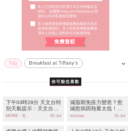
本人已詳閱並同意遵守本文列明條款及
細則。 請瀏覽(
nmg.com.hk/privacy
) 閱
讀本公司的私隱政策聲明。
本人願意接收新傳媒集團的最新消息及
其他宣傳資訊，本人同意新傳媒集團使
用本人的個人資料於任何推廣用途。
Tag
Breakfast at Tiffany's
Christmas Tree
Circle Of Giving
你可能也喜歡
Heritage 1881
下午03時28分 天文台特
減脂期免疫力變差？愈
別天氣提示：天文台發
減愈病因熱量太低！營
出強風警告市民應盡快
養師推介10大抗發炎食
MORE - 生活品味
26 Jul
mcchan
16 Jul
尋找安全地方
物 提升抵抗力兼加速燒
脂
虛胖水腫丨中醫師教路
上午07時47分 天文台特