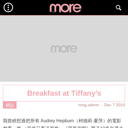
Breakfast at Tiffany’s
nmg-admin
Dec 7 2010
網誌
我曾經想過把所有 Audrey Hepburn（柯德莉·夏萍）的電影
都看一篇 （最後只看了兩套，《羅馬假期》買了10多年還未