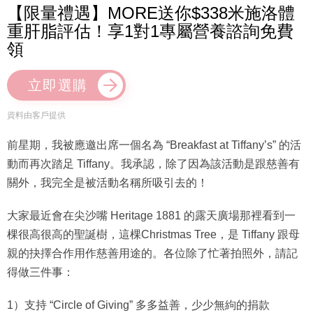
【限量禮遇】MORE送你$338米施洛體
重肝脂評估！享1對1專屬營養諮詢免費
領
立即選購
資料由客戶提供
前星期，我被應邀出席一個名為 “Breakfast at Tiffany’s” 的活
動而再次踏足 Tiffany。我承認，除了因為該活動是跟慈善有
關外，我完全是被活動名稱所吸引去的！
大家最近會在尖沙嘴 Heritage 1881 的露天廣場那裡看到一
棵很高很高的聖誕樹，這棵Christmas Tree，是 Tiffany 跟母
親的抉擇合作用作慈善用途的。各位除了忙著拍照外，請記
得做三件事：
1）支持 “Circle of Giving” 多多益善，少少無絇的捐款