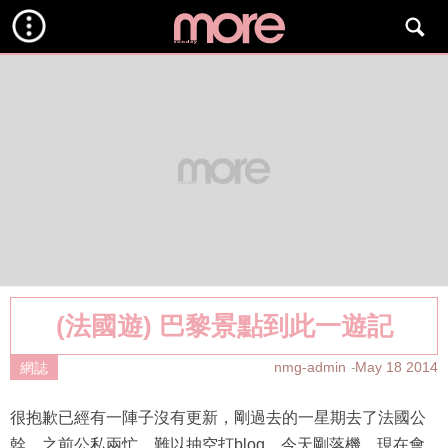
(法國遊) 巴黎景點到此一遊記
nmg-admin
May 18 2014
網誌
很抱歉已經有一陣子沒有更新，剛過去的一星期去了法國公
幹，之前公私兩忙，難以抽空打blog，今天剛落機，現在會