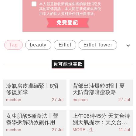
本人願意接收新傳媒集團的最新消息及
其他宣傳資訊，本人同意新傳媒集團使
用本人的個人資料於任何推廣用途。
Tag
beauty
Eiffel
Eiffel Tower
Montpelier
你可能也喜歡
冷氣房皮膚繃緊丨8招
背部出油爆粒8招丨夏
修復屏障
天防背部暗瘡攻略
mcchan
27 Jul
mcchan
27 Jul
女生肌酸5種食法丨營
上午06時45分 天文台特
養學拆解功效副作用
別天氣提示：天文台發
出酷熱天氣警告市民需
mcchan
27 Jul
MORE - 生活品味
11 Jul
注意防暑措施