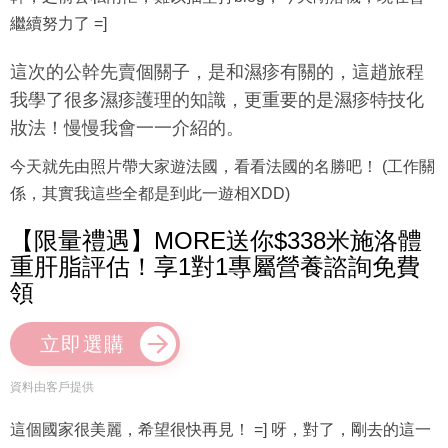
繼續努力了 =]
這次的公幹先賣個關子，是和濕疹有關的，這趙旅程
我學了很多濕疹護理的知識，更重要的是濕疹特技化
妝法！慢慢我會一一介紹的。
今天就先由照片帶大家遊法國，看看法國的名勝吧！ (工作關
係，其實我這些全都是到此一遊相XDD)
【限量禮遇】MORE送你$338米施洛體
重肝脂評估！享1對1專屬營養諮詢免費
領
立即選購
資料由客戶提供
這個國家很美麗，希望很快再見！ =] 呀，對了，剛去的這一