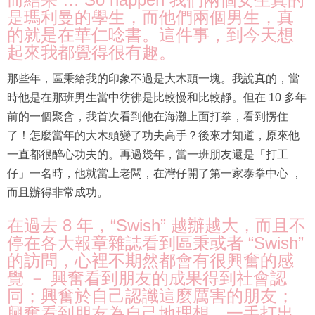
是瑪利曼的學生，而他們兩個男生，真
的就是在華仁唸書。這件事，到今天想
起來我都覺得很有趣。
那些年，區秉給我的印象不過是大木頭一塊。我說真的，當
時他是在那班男生當中彷彿是比較慢和比較靜。但在 10 多年
前的一個聚會，我首次看到他在海灘上面打拳，看到愣住
了！怎麼當年的大木頭變了功夫高手？後來才知道，原來他
一直都很醉心功夫的。再過幾年，當一班朋友還是「打工
仔」一名時，他就當上老闆，在灣仔開了第一家泰拳中心 ，
而且辦得非常成功。
在過去 8 年，“Swish” 越辦越大，而且不
停在各大報章雜誌看到區秉或者 “Swish”
的訪問，心裡不期然都會有很興奮的感
覺 － 興奮看到朋友的成果得到社會認
同；興奮於自己認識這麼厲害的朋友；
興奮看到朋友為自己地理想，一手打出