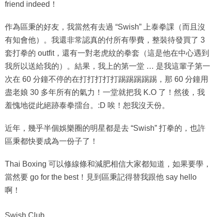
friend indeed！
作為區秉的好友，我當然有去過 “Swish” 上泰拳課（而且沒
有知會他）。我還非常認真的付所有學費，整裝待發買了 3
套打拳的 outfit，還有一對老虎紋的拳套（這是他在中心遇到
我所以送給我的）。結果，我上的第一堂 … 是我這輩子第一
次在 60 分鐘不停的在打打打打打踢踢踢踢踢，那 60 分鐘用
盡老娘 30 多年所有的氣力！一堂就把我 K.O 了！然後，我
羞愧地從此絕跡泰拳擂台。:D 唉！恕我沒天份。
近年，幾乎半個娛樂圈的明星都是去 “Swish” 打拳的，也許
區秉都快要成為一份子了！
Thai Boxing 可以修線條和減肥相信大家都知道，如果要學，
當然要 go for the best！見到區秉記得替我跟他 say hello
啊！
Swish Club