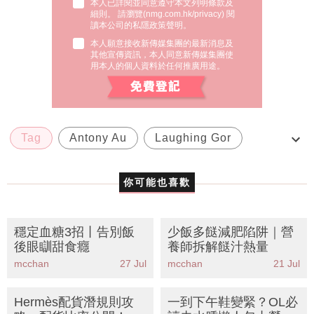
細則。 請瀏覽(
nmg.com.hk/privacy
) 閱
讀本公司的私隱政策聲明。
本人願意接收新傳媒集團的最新消息及
其他宣傳資訊，本人同意新傳媒集團使
用本人的個人資料於任何推廣用途。
Tag
Antony Au
Laughing Gor
Swish Club
Thai Boxing
你可能也喜歡
穩定血糖3招丨告別飯
少飯多餸減肥陷阱｜營
後眼瞓甜食癮
養師拆解餸汁熱量
mcchan
27 Jul
mcchan
21 Jul
Hermès配貨潛規則攻
一到下午鞋變緊？OL必
略：配貨比率公開！這
讀去水腫懶人包丨營養