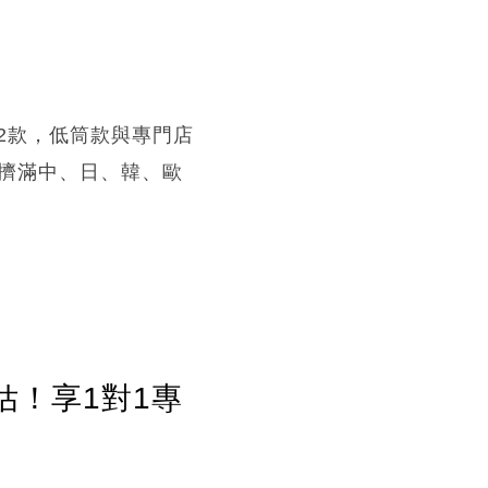
全套12款，低筒款與專門店
豆膶咁細擠滿中、日、韓、歐
估！享1對1專