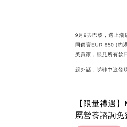
9月9去巴黎，遇上潮店C
同價賣EUR 850 (約
美買家，眼見所有款
題外話，睇鞋中途發現
【限量禮遇】M
屬營養諮詢免