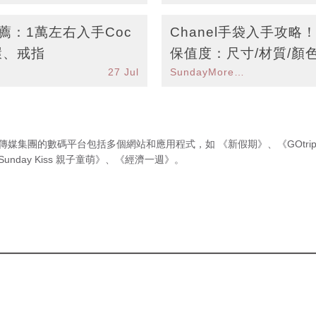
推薦：1萬左右入手Coc
Chanel手袋入手攻略
耳環、戒指
保值度：尺寸/材質/顏
27 Jul
SundayMore編輯部
傳媒集團的數碼平台包括多個網站和應用程式，如
《新假期》
、
《GOtri
Sunday Kiss 親子童萌》
、
《經濟一週》
。