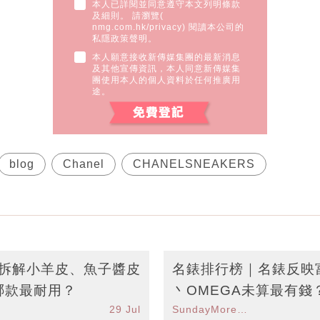
本人已詳閱並同意遵守本文列明條款
及細則。 請瀏覽(
nmg.com.hk/privacy
) 閱讀本公司的
私隱政策聲明。
本人願意接收新傳媒集團的最新消息
及其他宣傳資訊，本人同意新傳媒集
團使用本人的個人資料於任何推廣用
途。
blog
Chanel
CHANELSNEAKERS
略｜拆解小羊皮、魚子醬皮
名錶排行榜｜名錶反映富婆
哪款最耐用？
丶OMEGA未算最有錢
29 Jul
SundayMore編輯部