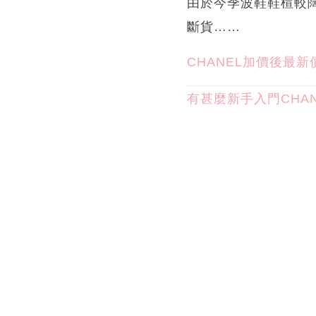
由於今季波鞋鞋楦較
斷貨……
CHANEL加價後最新
有甚麼新手入門CHA