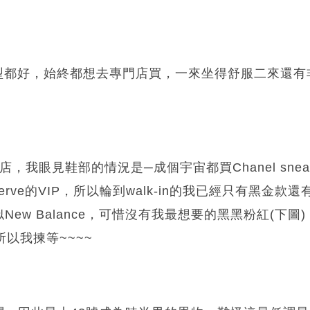
ore再型都好，始終都想去專門店買，一來坐得舒服二來還有非
bon店，我眼見鞋部的情況是─成個宇宙都買Chanel sne
erve的VIP，所以輪到walk-in的我已經只有黑金款
ew Balance，可惜沒有我最想要的黑黑粉紅(下圖
間，所以我揀等~~~~