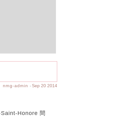
s
nmg-admin
Sep 20 2014
int-Honore 間