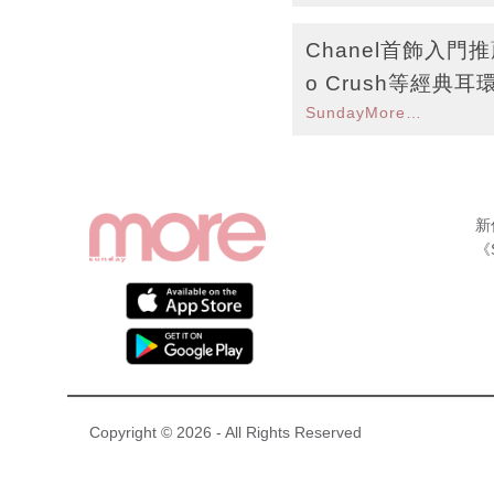
Chanel首飾入門
o Crush等經典
SundayMore編輯部
新
《
Copyright © 2026 - All Rights Reserved