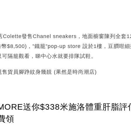
olette發售Chanel sneakers，地面櫥窗陳列
港幣$8,500)，”鐵籠”pop-up store 設於1樓，
只可隔籠觀看，睇中心水就要排隊試鞋。
售貨員腳踭紋身幾靚 (果然是時尚潮店)
ORE送你$338米施洛體重肝脂評
費領