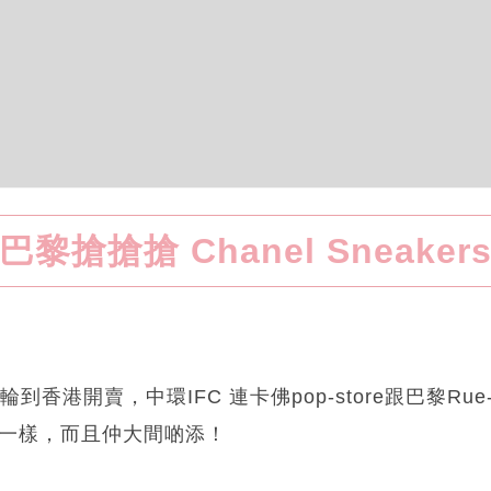
巴黎搶搶搶 Chanel Sneaker
輪到香港開賣，中環IFC 連卡佛pop-store跟巴黎Rue-Sa
ting一樣，而且仲大間啲添！