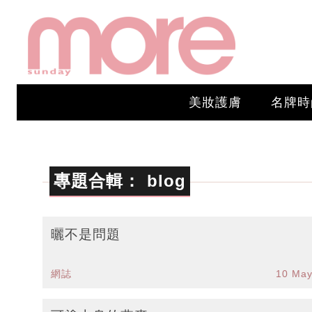
美妝護膚
名牌時
專題合輯：
blog
曬不是問題
網誌
10 May