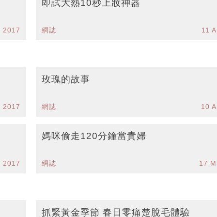
即試大熱10秒上妝神器
r 2017
網誌
11 A
玫瑰的故事
r 2017
網誌
10 A
媽咪偷走120分鐘當貴婦
r 2017
網誌
17 M
抓緊黃金季節 春日零痛楚脫毛體驗