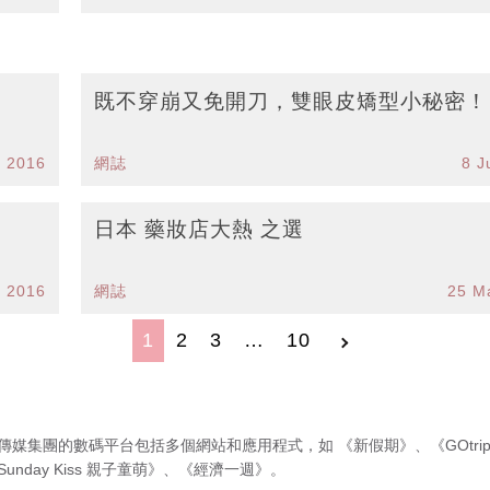
既不穿崩又免開刀，雙眼皮矯型小秘密！
l 2016
網誌
8 J
日本 藥妝店大熱 之選
 2016
網誌
25 M
1
2
3
…
10
傳媒集團的數碼平台包括多個網站和應用程式，如
《新假期》
、
《GOtri
Sunday Kiss 親子童萌》
、
《經濟一週》
。