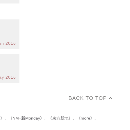
un 2016
ay 2016
BACK TO TOP
p》
、
《NM+新Monday》
、
《東方新地》
、
《more》
、