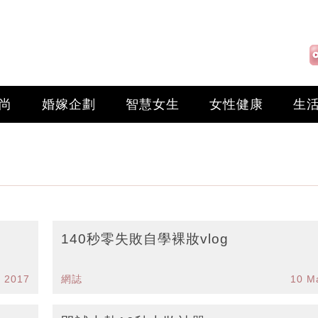
尚
婚嫁企劃
智慧女生
女性健康
生
140秒零失敗自學裸妝vlog
 2017
網誌
10 M