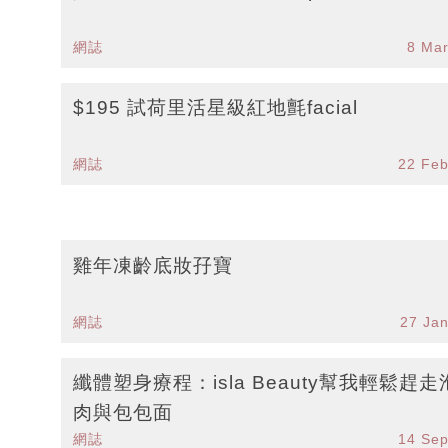
網誌
8 Ma
$195 試荷里活星級紅地氈facial
網誌
22 Fe
雞年凍齡底妝孖寶
網誌
27 Ja
纖體塑身療程：isla Beauty幫我輕鬆趕走
肉與包包面
網誌
14 Se