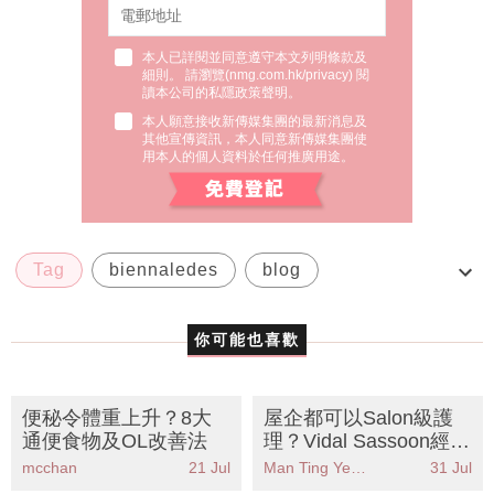
本人已詳閱並同意遵守本文列明條款及
細則。 請瀏覽(
nmg.com.hk/privacy
) 閱
讀本公司的私隱政策聲明。
本人願意接收新傳媒集團的最新消息及
其他宣傳資訊，本人同意新傳媒集團使
用本人的個人資料於任何推廣用途。
Tag
biennaledes
blog
Boucheron
highjewelry
你可能也喜歡
便秘令體重上升？8大
屋企都可以Salon級護
通便食物及OL改善法
理？Vidal Sassoon經典
系列全面升級配方KO各
mcchan
21 Jul
Man Ting Yeung
31 Jul
種頭髮煩惱