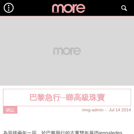
巴黎急行─睇高級珠寶
nmg-admin
Jul 14 2014
網誌
為迎接兩年一屆，於巴黎舉行的古董雙年展(Biennaledes