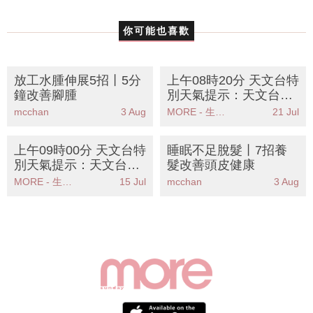
你可能也喜歡
放工水腫伸展5招丨5分
上午08時20分 天文台特
鐘改善腳腫
別天氣提示：天文台發
出特別天氣提示強雷雨
mcchan
3 Aug
MORE - 生活品味
21 Jul
區移動影響本港
上午09時00分 天文台特
睡眠不足脫髮丨7招養
別天氣提示：天文台發
髮改善頭皮健康
出特別天氣提示雷雨區
MORE - 生活品味
15 Jul
mcchan
3 Aug
逼近本港部分地區雨勢
加劇