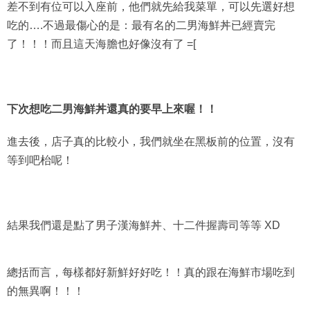
差不到有位可以入座前，他們就先給我菜單，可以先選好想
吃的….不過最傷心的是：最有名的二男海鮮丼已經賣完
了！！！而且這天海膽也好像沒有了 =[
下次想吃二男海鮮丼還真的要早上來喔！！
進去後，店子真的比較小，我們就坐在黑板前的位置，沒有
等到吧枱呢！
結果我們還是點了男子漢海鮮丼、十二件握壽司等等 XD
總括而言，每樣都好新鮮好好吃！！真的跟在海鮮市場吃到
的無異啊！！！
最後我還死心不息地看到黑板上有寫馬糞海膽就點了兩件軍