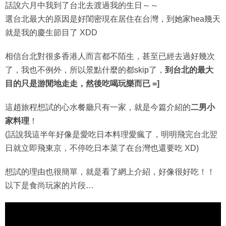
話說六月中我到了台北去渡過我的生日～～
選台北最大的原因是好閨密現在居住在台灣，到她家hea幾天
就是我的慶生節目了 XDD
相信台北對很多香港人而言都不陌生，甚至已經去過好幾次
了，我也不例外，所以景點什麼的都skip了，
到台北的最大
目的只是游閒地走走，然後吃喝玩樂而已 =]
這趙旅程想試的心水餐廳只有一家，就是今篇介紹的
二男小
家料理
！
(話說我這半年好像是愛吃日本料理愛瘋了，明明飛完台北翌
日就立即飛東京，不停吃日本菜了在台灣也還要吃 XD)
想試的理由也很簡單，就是看了網上介紹，好像很好吃！！
以下是食尚玩家的片段…