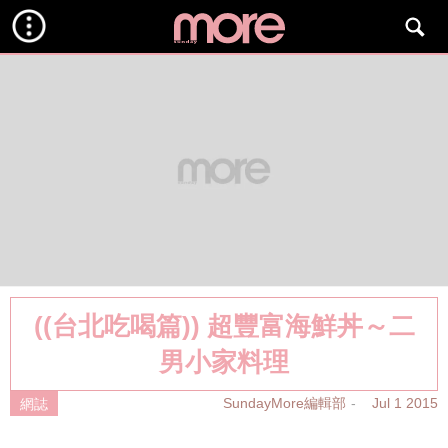
((台北吃喝篇)) 超豐富海鮮丼～二
男小家料理
SundayMore編輯部
Jul 1 2015
網誌