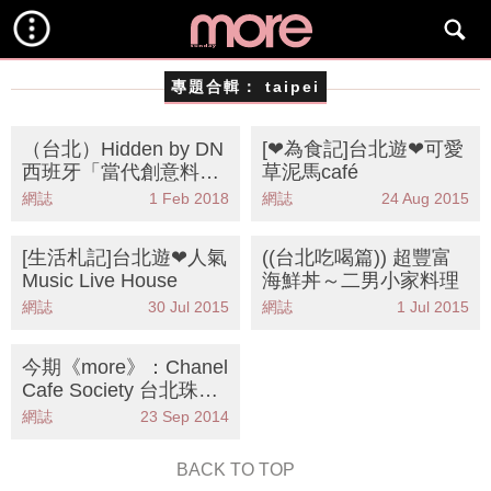
專題合輯：
taipei
（台北）Hidden by DN
[❤為食記]台北遊❤可愛
西班牙「當代創意料
草泥馬café
理」
網誌
1 Feb 2018
網誌
24 Aug 2015
[生活札記]台北遊❤人氣
((台北吃喝篇)) 超豐富
Music Live House
海鮮丼～二男小家料理
網誌
30 Jul 2015
網誌
1 Jul 2015
今期《more》：Chanel
Cafe Society 台北珠寶
展 (有片)
網誌
23 Sep 2014
BACK TO TOP