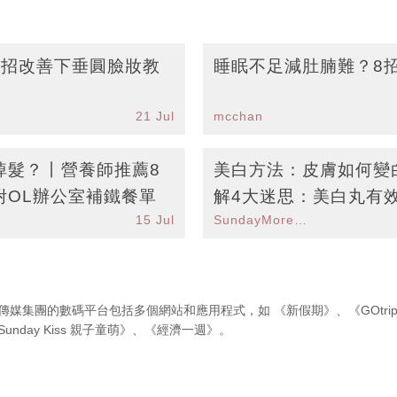
5招改善下垂圓臉妝教
睡眠不足減肚腩難？8
21 Jul
mcchan
掉髮？丨營養師推薦8
美白方法：皮膚如何變
附OL辦公室補鐵餐單
解4大迷思：美白丸有
15 Jul
SundayMore編輯部
傳媒集團的數碼平台包括多個網站和應用程式，如
《新假期》
、
《GOtri
Sunday Kiss 親子童萌》
、
《經濟一週》
。