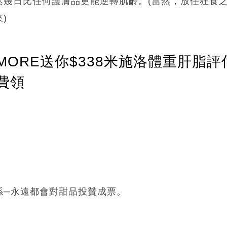
鬆幾日比任何護膚品更能逆轉肌齡。(當然，放任狂食
)
ORE送你$338米施洛體重肝脂評
費領
係─永遠都會對甜品投贊成票。