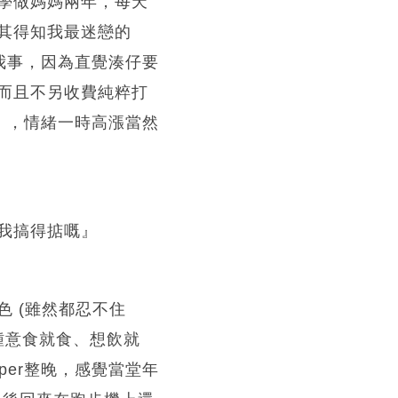
學做媽媽兩年，每天
其得知我最迷戀的
唔關我事，因為直覺湊仔要
而且不另收費純粹打
』，情緒一時高漲當然
我搞得掂嘅』
 (雖然都忍不住
程鍾意食就食、想飲就
er整晚，感覺當堂年