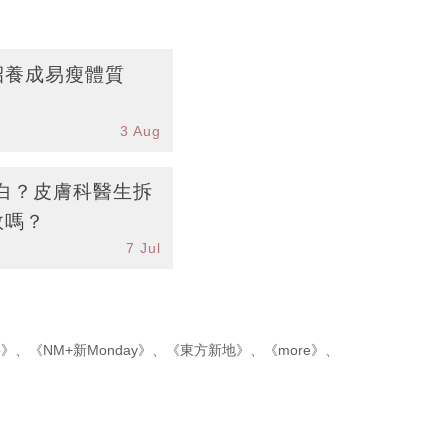
招養成易瘦體質
3 Aug
白？皮膚科醫生拆
效嗎？
7 Jul
p》
、
《NM+新Monday》
、
《東方新地》
、
《more》
、