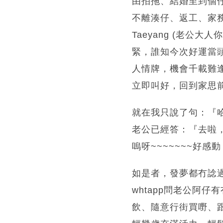
由拍拖、結婚至到個
不離湊仔、返工、家
Taeyang (老公
緊，誰知今次好運當
人情牌，機會千載難
立即叫好，回到家思
就在我只說了句：『
老公已經答：『去啦
嗚呀~~~~~~~好感動
如是者，發夢都冇諗
whtapp問老公阿仔
飲、隨意行街買嘢、跟