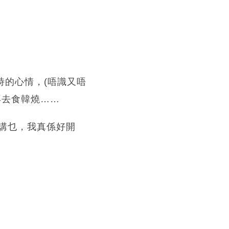
當時的心情，(唔識又唔
再去食韓燒……
講乜，我真係好開