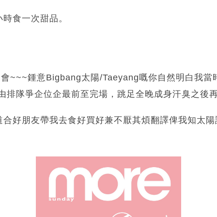
小時食一次甜品。
~~~鍾意Bigbang太陽/Taeyang嘅你自然明白我
，由排隊爭企位企最前至完場，跳足全晚成身汗臭之後
道合好朋友帶我去食好買好兼不厭其煩翻譯俾我知太陽