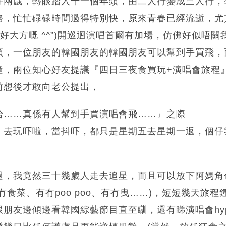
仔兩歲，轉眼踏入十一個年頭，由二人行變成三人行，
務，忙忙碌碌時間過得特別快，原來青春已經流逝，尤
大人你好大方嘅 ^^”)開巡迴演唱首爾有加場，仿佛好似
頭，一位朋友的韓國朋友的韓國朋友可以幫到手買飛，
逢，兩位知心好友提議『四日三夜食買玩+演唱會旅程
前想後才敢向老公提出，
哈……真係有人幫到手買演唱會飛……』之際
，去玩吓啦，當抖吓，都只是星期五去星期一返，個仔
過，我竟然三十幾歲人走去追星，而且可以放下阿媽角色
有冇食菜、有冇poo poo、有冇曳……)，短短幾天旅
朋友邊傾邊看韓國綜藝節目直至瞓，還有睇演唱會hyp