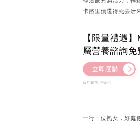
輕幾歲充滿活力，輕
卡路里債還得死去活來
【限量禮遇】M
屬營養諮詢免
立即選購
資料由客戶提供
一行三位熟女，好處