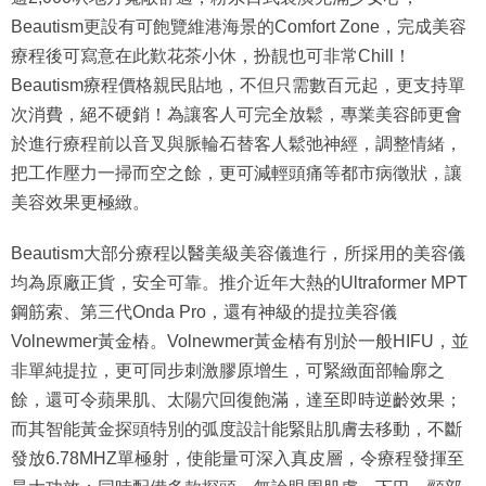
Beautism更設有可飽覽維港海景的Comfort Zone，完成美容
療程後可寫意在此歎花茶小休，扮靚也可非常Chill！
Beautism療程價格親民貼地，不但只需數百元起，更支持單
次消費，絕不硬銷！為讓客人可完全放鬆，專業美容師更會
於進行療程前以音叉與脈輪石替客人鬆弛神經，調整情緒，
把工作壓力一掃而空之餘，更可減輕頭痛等都市病徵狀，讓
美容效果更極緻。
Beautism大部分療程以醫美級美容儀進行，所採用的美容儀
均為原廠正貨，安全可靠。推介近年大熱的Ultraformer MPT
鋼筋索、第三代Onda Pro，還有神級的提拉美容儀
Volnewmer黃金樁。Volnewmer黃金樁有別於一般HIFU，並
非單純提拉，更可同步刺激膠原增生，可緊緻面部輪廓之
餘，還可令蘋果肌、太陽穴回復飽滿，達至即時逆齡效果；
而其智能黃金探頭特別的弧度設計能緊貼肌膚去移動，不斷
發放6.78MHZ單極射，使能量可深入真皮層，令療程發揮至