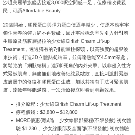
沙咀美麗華旗艦店接近3,000呎空間感十足，但療程收費親
民，可謂Affordable Beauty！
20歲開始，膠原蛋白與彈力蛋白便逐年減少，使原本應牢牢
鎖住青春的彈力網不再緊緻，因此零妝概念率先引入針對增
生膠原及筋膜層提拉的少女線Girlish Charm Lift-up
Treatment，透過獨有的7排能量柱探頭，以高強度的超聲波
束技術，打造3D立體熱凝結區，並傳達熱能至4.5mm深處，
將鬆弛的「網狀結構」達到0死角的內外夾擊。以非侵入性方
式緊緻肌膚，無痛無創地改善細紋及皺紋，直接刺激對緊緻
皮膚層中的修復和膠原蛋白生成，加以其獨有手法可緊實肌
膚，達致年輕飽滿感，一次治療後立即看到明顯效果。
推介療程：少女線Girlish Charm Lift-up Treatment
療程價錢：$3,880 – $12,800
MORE優惠價試造：少女線眼部療程(不限發數) 初次體
驗 $1,280 、少女線眼部及全面部(不限發數) 初次體驗