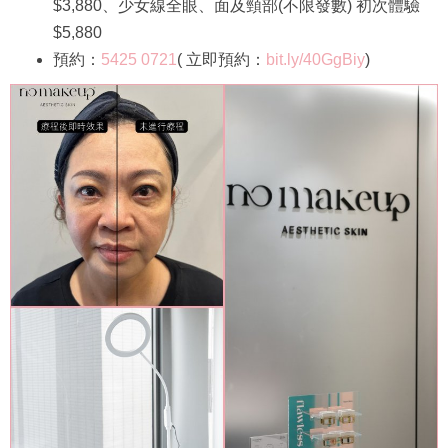
$3,880、少女線全眼、面及頸部(不限發數) 初次體驗
$5,880
預約：
5425 0721
( 立即預約：
bit.ly/40GgBiy
)