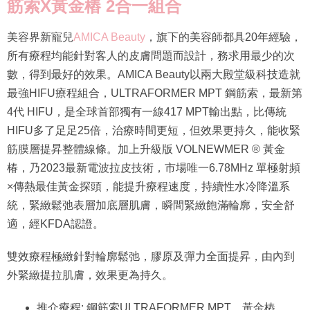
筋索X黃金樁 2合一組合
美容界新寵兒
AMICA Beauty
，旗下的美容師都具20年經驗，
所有療程均能針對客人的皮膚問題而設計，務求用最少的次
數，得到最好的效果。AMICA Beauty以兩大殿堂級科技造就
最強HIFU療程組合，ULTRAFORMER MPT 鋼筋索，最新第
4代 HIFU，是全球首部獨有一線417 MPT輸出點，比傳統
HIFU多了足足25倍，治療時間更短，但效果更持久，能收緊
筋膜層提昇整體線條。加上升級版 VOLNEWMER ®️ 黃金
椿，乃2023最新電波拉皮技術，市場唯一6.78MHz 單極射頻
×傳熱最佳黃金探頭，能提升療程速度，持續性水冷降溫系
統，緊緻鬆弛表層加底層肌膚，瞬間緊緻飽滿輪廓，安全舒
適，經KFDA認證。
雙效療程極緻針對輪廓鬆弛，膠原及彈力全面提昇，由內到
外緊緻提拉肌膚，效果更為持久。
推介療程: 鋼筋索ULTRAFORMER MPT、黃金樁