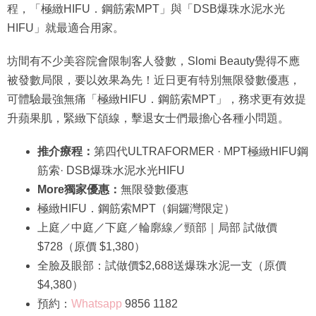
程，「極緻HIFU．鋼筋索MPT」與「DSB爆珠水泥水光
HIFU」就最適合用家。
坊間有不少美容院會限制客人發數，Slomi Beauty覺得不應
被發數局限，要以效果為先！近日更有特別無限發數優惠，
可體驗最強無痛「極緻HIFU．鋼筋索MPT」，務求更有效提
升蘋果肌，緊緻下頜線，擊退女士們最擔心各種小問題。
推介療程：
第四代ULTRAFORMER · MPT極緻HIFU鋼
筋索· DSB爆珠水泥水光HIFU
More獨家優惠：
無限發數優惠
極緻HIFU．鋼筋索MPT（銅鑼灣限定）
上庭／中庭／下庭／輪廓線／頸部｜局部 試做價
$728（原價 $1,380）
全臉及眼部：試做價$2,688送爆珠水泥一支（原價
$4,380）
預約：
Whatsapp
9856 1182