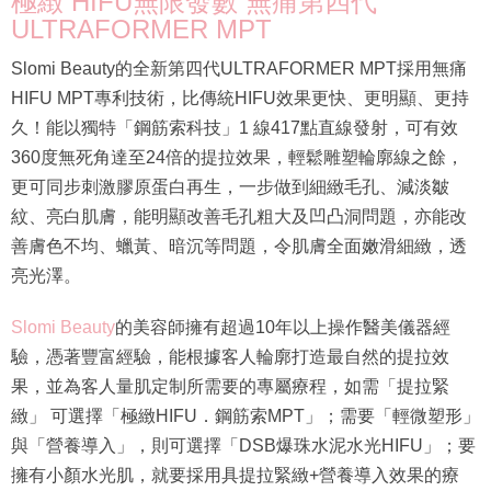
極緻 HIFU無限發數 無痛第四代
ULTRAFORMER MPT
Slomi Beauty的全新第四代ULTRAFORMER MPT採用無痛
HIFU MPT專利技術，比傳統HIFU效果更快、更明顯、更持
久！能以獨特「鋼筋索科技」1 線417點直線發射，可有效
360度無死角達至24倍的提拉效果，輕鬆雕塑輪廓線之餘，
更可同步刺激膠原蛋白再生，一步做到細緻毛孔、減淡皺
紋、亮白肌膚，能明顯改善毛孔粗大及凹凸洞問題，亦能改
善膚色不均、蠟黃、暗沉等問題，令肌膚全面嫩滑細緻，透
亮光澤。
Slomi Beauty
的美容師擁有超過10年以上操作醫美儀器經
驗，憑著豐富經驗，能根據客人輪廓打造最自然的提拉效
果，並為客人量肌定制所需要的專屬療程，如需「提拉緊
緻」 可選擇「極緻HIFU．鋼筋索MPT」；需要「輕微塑形」
與「營養導入」，則可選擇「DSB爆珠水泥水光HIFU」；要
擁有小顏水光肌，就要採用具提拉緊緻+營養導入效果的療