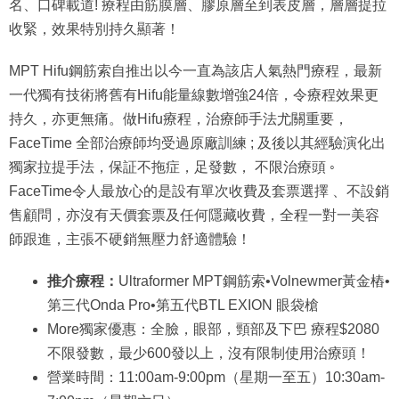
名、口碑載道! 療程由筋膜層、膠原層至到表皮層，層層提拉
收緊，效果特別持久顯著！
MPT Hifu鋼筋索自推出以今一直為該店人氣熱門療程，最新
一代獨有技術將舊有Hifu能量線數增強24倍，令療程效果更
持久，亦更無痛。做Hifu療程，治療師手法尤關重要，
FaceTime 全部治療師均受過原廠訓練 ; 及後以其經驗演化出
獨家拉提手法，保証不拖症，足發數， 不限治療頭 ◦
FaceTime令人最放心的是設有單次收費及套票選擇 、不設銷
售顧問，亦沒有天價套票及任何隱藏收費，全程一對一美容
師跟進，主張不硬銷無壓力舒適體驗！
推介療程：
Ultraformer MPT鋼筋索•Volnewmer黃金樁•
第三代Onda Pro•第五代BTL EXION 眼袋槍
More獨家優惠：全臉，眼部，頸部及下巴 療程$2080
不限發數，最少600發以上，沒有限制使用治療頭！
營業時間：11:00am-9:00pm（星期一至五）10:30am-