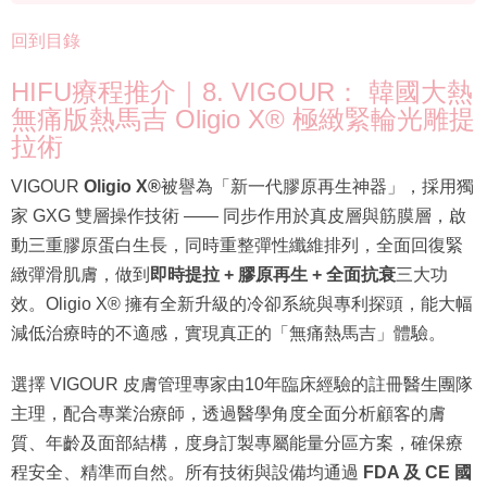
回到目錄
HIFU療程推介｜8. VIGOUR： 韓國大熱
無痛版熱馬吉 Oligio X® 極緻緊輪光雕提
拉術
VIGOUR
Oligio X®
被譽為「新一代膠原再生神器」，採用獨
家 GXG 雙層操作技術 —— 同步作用於真皮層與筋膜層，啟
動三重膠原蛋白生長，同時重整彈性纖維排列，全面回復緊
緻彈滑肌膚，做到
即時提拉 + 膠原再生 + 全面抗衰
三大功
效。Oligio X® 擁有全新升級的冷卻系統與專利探頭，能大幅
減低治療時的不適感，實現真正的「無痛熱馬吉」體驗。
選擇 VIGOUR 皮膚管理專家由10年臨床經驗的註冊醫生團隊
主理，配合專業治療師，透過醫學角度全面分析顧客的膚
質、年齡及面部結構，度身訂製專屬能量分區方案，確保療
程安全、精準而自然。所有技術與設備均通過
FDA 及 CE 國