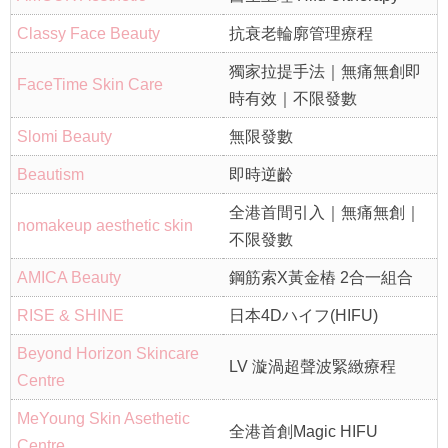
Classy Face Beauty
抗衰老輪廓管理療程
獨家拉提手法｜無痛無創即
FaceTime Skin Care
時有效｜不限發數
Slomi Beauty
無限發數
Beautism
即時逆齡
全港首間引入｜無痛無創｜
nomakeup aesthetic skin
不限發數
AMICA Beauty
鋼筋索X黃金樁 2合一組合
RISE & SHINE
日本4Dハイフ(HIFU)
Beyond Horizon Skincare
LV 漩渦超聲波緊緻療程
Centre
MeYoung Skin Asethetic
全港首創Magic HIFU
Centre