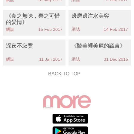
《食之無味，棄之可惜
邊磨邊注水美容
的愛情》
網誌
15 Feb 2017
網誌
14 Feb 2017
深夜不寂寞
《醫美裡美麗的謊言》
網誌
11 Jan 2017
網誌
31 Dec 2016
BACK TO TOP