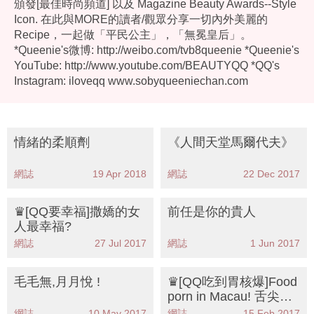
頒發[最佳時尚頻道] 以及 Magazine Beauty Awards--Style
Icon. 在此與MORE的讀者/觀眾分享一切內外美麗的
Recipe，一起做「平民公主」，「無冕皇后」。
*Queenie's微博: http://weibo.com/tvb8queenie *Queenie's
YouTube: http://www.youtube.com/BEAUTYQQ *QQ's
Instagram: iloveqq www.sobyqueeniechan.com
情緒的柔順劑
《人間天堂馬爾代夫》
網誌
19 Apr 2018
網誌
22 Dec 2017
♛[QQ要幸福]撒嬌的女
前任是你的貴人
人最幸福?
網誌
27 Jul 2017
網誌
1 Jun 2017
毛毛無,月月悅 !
♛[QQ吃到胃核爆]Food
porn in Macau! 舌尖的
色情,澳門地道美食!
網誌
10 May 2017
網誌
15 Feb 2017