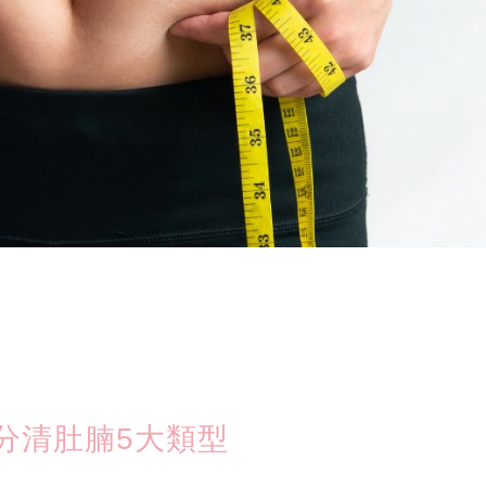
）
分清肚腩5大類型