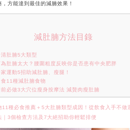
藥，方能達到最佳的減腩效果！
減肚腩方法目錄
清肚腩5大類型
何為肚腩太大？腰圍粗度反映你是否患有中央肥胖
家運動5招助減肚腩、瘦腿！
食11種減肚腩食物
前必做3大穴位瘦身按摩法 減贅肉瘦肚腩
物11種必食推薦＋5大肚腩類型成因！從飲食入手不做
法｜3個檢查方法及7大絕招助你輕鬆排便