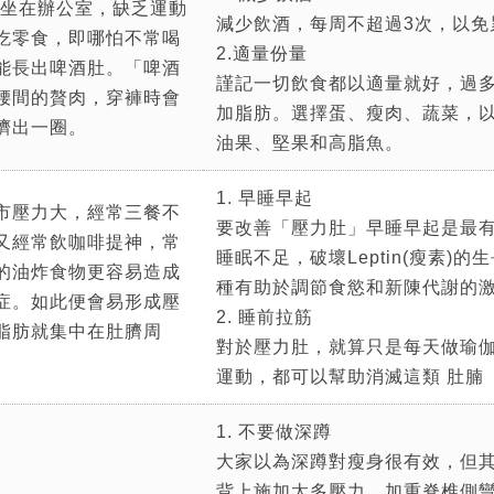
間坐在辦公室，缺乏運動
減少飲酒，每周不超過3次，以免
吃零食，即哪怕不常喝
2.適量份量
能長出啤酒肚。「啤酒
謹記一切飲食都以適量就好，過
腰間的贅肉，穿褲時會
加脂肪。選擇蛋、瘦肉、蔬菜，
擠出一圈。
油果、堅果和高脂魚。
1. 早睡早起
市壓力大，經常三餐不
要改善「壓力肚」早睡早起是最
又經常飲咖啡提神，常
睡眠不足，破壞Leptin(瘦素)的生長
的油炸食物更容易造成
種有助於調節食慾和新陳代謝的
症。如此便會易形成壓
2. 睡前拉筋
脂肪就集中在肚臍周
對於壓力肚，就算只是每天做瑜
運動，都可以幫助消滅這類 肚腩 
1. 不要做深蹲
大家以為深蹲對瘦身很有效，但
背上施加太多壓力，加重脊椎側