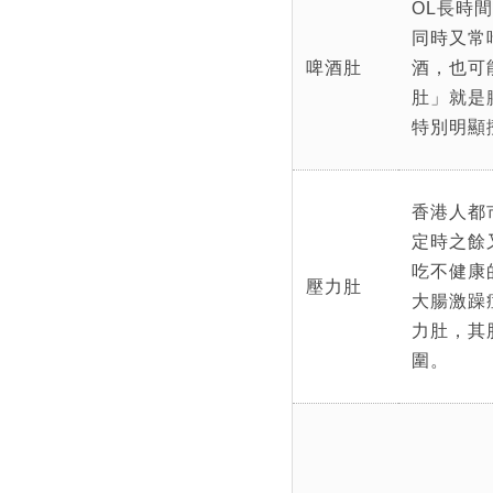
OL長時
同時又常
啤酒肚
酒，也可
肚」就是
特別明顯
香港人都
定時之餘
吃不健康
壓力肚
大腸激躁
力肚，其
圍。