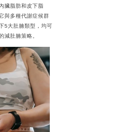
內臟脂肪和皮下脂
它與多種代謝症候群
下5大肚腩類型，均可
的減肚腩策略。