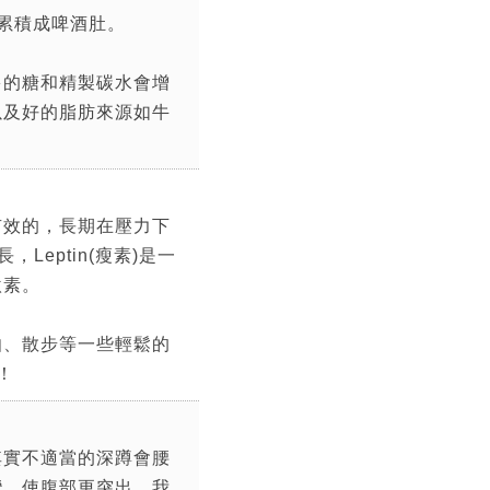
累積成啤酒肚。
多的糖和精製碳水會增
以及好的脂肪來源如牛
有效的，長期在壓力下
，Leptin(瘦素)是一
激素。
伽、散步等一些輕鬆的
！
其實不適當的深蹲會腰
彎，使腹部更突出。我