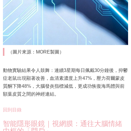
（圖片來源：MORE製圖）
動物實驗結果令人鼓舞：連續3星期每日佩戴30分鐘後，抑鬱
症老鼠出現顯著改善，血清素濃度上升47%，壓力荷爾蒙皮
質酮下降48%，大腦發炎指標減低，更成功恢復海馬體與前
額葉皮質之間的神經連結。
回到目錄
智能隱形眼鏡｜視網膜：通往大腦情緒
中樞的「門戶」