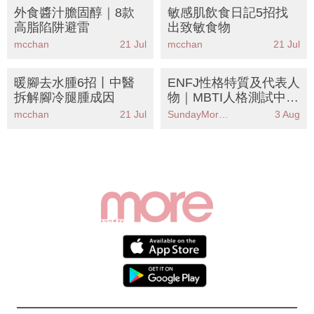
外食醬汁膽固醇｜8款
敏感肌飲食日記5招找
高脂陷阱避雷
出致敏食物
mcchan
21 Jul
mcchan
21 Jul
暖腳去水腫6招丨中醫
ENFJ性格特質及代表人
拆解腳冷腿腫成因
物｜MBTI人格測試中被
稱為「主角」人格
mcchan
21 Jul
SundayMore編輯部
3 Aug