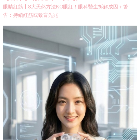
眼睛紅筋丨8大天然方法KO眼紅！眼科醫生拆解成因＋警
告：持續紅筋或致盲先兆