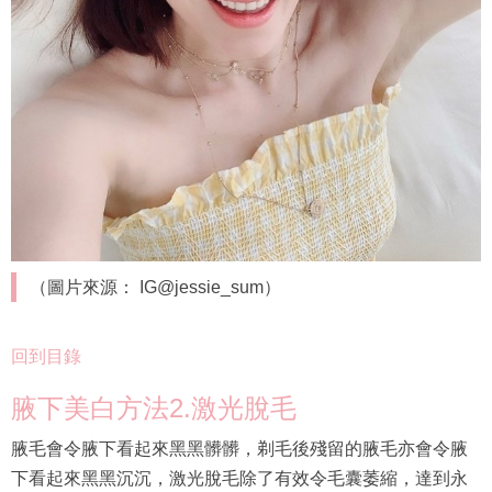
（圖片來源： IG@jessie_sum）
回到目錄
腋下美白方法2.激光脫毛
腋毛會令腋下看起來黑黑髒髒，剃毛後殘留的腋毛亦會令腋
下看起來黑黑沉沉，激光脫毛除了有效令毛囊萎縮，達到永