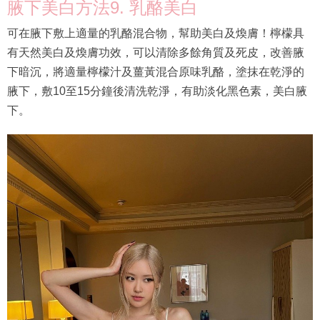
腋下美白方法9. 乳酪美白
可在腋下敷上適量的乳酪混合物，幫助美白及煥膚！檸檬具
有天然美白及煥膚功效，可以清除多餘角質及死皮，改善腋
下暗沉，將適量檸檬汁及薑黃混合原味乳酪，塗抹在乾淨的
腋下，敷10至15分鐘後清洗乾淨，有助淡化黑色素，美白腋
下。