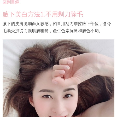
回到目錄
腋下美白方法1.不用剃刀除毛
腋下的皮膚脆弱而又敏感，如果用刮刀摩擦腋下部位，會令
毛囊受損從而讓肌膚粗糙，產生色素沉澱和膚色不均。