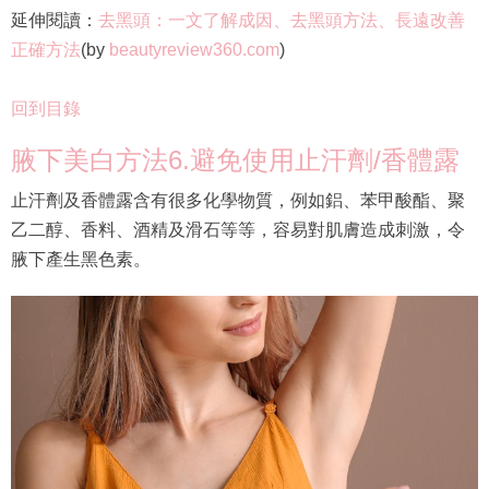
延伸閱讀：
去黑頭：一文了解成因、去黑頭方法、長遠改善
正確方法
(by
beautyreview360.com
)
回到目錄
腋下美白方法6.避免使用止汗劑/香體露
止汗劑及香體露含有很多化學物質，例如鋁、苯甲酸酯、聚
乙二醇、香料、酒精及滑石等等，容易對肌膚造成刺激，令
腋下產生黑色素。