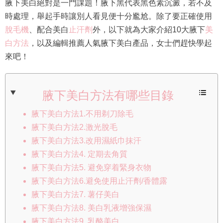
腋下美白絕對是一門課題！腋下黑代表黑色素沉澱，若不及
時處理，舉起手時讓別人看見便十分尷尬。除了要正確使用
脫毛機
、配合美白
止汗劑
外，以下就為大家介紹10大腋下
美
白方法
，以及編輯推薦人氣腋下美白產品，女士們趕快學起
來吧！
腋下美白方法有哪些目錄
腋下美白方法1.不用剃刀除毛
腋下美白方法2.激光脫毛
腋下美白方法3.改用濕紙巾抹汗
腋下美白方法4. 定期去角質
腋下美白方法5. 避免穿着緊身衣物
腋下美白方法6.避免使用止汗劑/香體露
腋下美白方法7. 薯仔美白
腋下美白方法8. 美白乳液增強保濕
腋下美白方法9. 乳酪美白