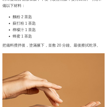
備以下材料：
麵粉 2 茶匙
蘇打粉 1 茶匙
檸檬汁 1 茶匙
蜂蜜 1 茶匙
把備料攪拌後，塗滿腋下，並敷 20 分鐘。最後擦拭乾淨。