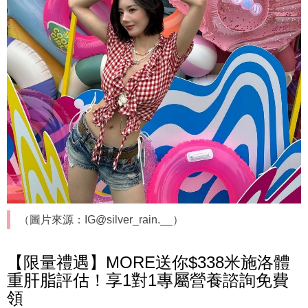
（圖片來源：IG@silver_rain.__）
【限量禮遇】MORE送你$338米施洛體
重肝脂評估！享1對1專屬營養諮詢免費
領