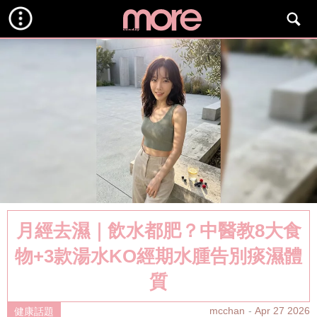
月經去濕｜飲水都肥？中醫教8大食
物+3款湯水KO經期水腫告別痰濕體
質
mcchan
Apr 27 2026
健康話題