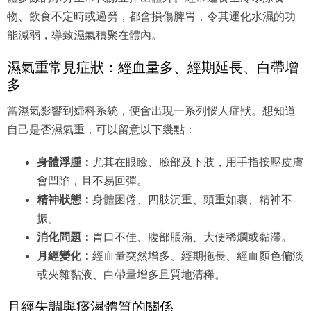
物、飲食不定時或過勞，都會損傷脾胃，令其運化水濕的功
能減弱，導致濕氣積聚在體內。
濕氣重常見症狀：經血量多、經期延長、白帶增
多
當濕氣影響到婦科系統，便會出現一系列惱人症狀。想知道
自己是否濕氣重，可以留意以下幾點：
身體浮腫：
尤其在眼瞼、臉部及下肢，用手指按壓皮膚
會凹陷，且不易回彈。
精神狀態：
身體困倦、四肢沉重、頭重如裹、精神不
振。
消化問題：
胃口不佳、腹部脹滿、大便稀爛或黏滯。
月經變化：
經血量突然增多、經期拖長、經血顏色偏淡
或夾雜黏液、白帶量增多且質地清稀。
月經失調與痰濕體質的關係