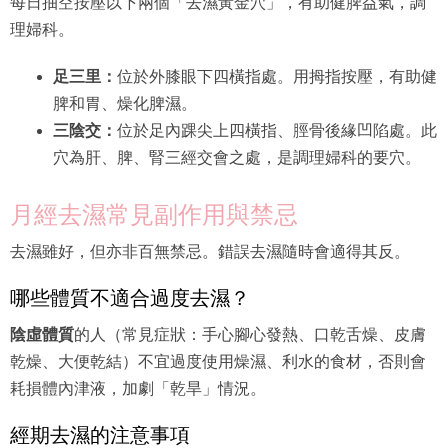
每日抽空按壓以下兩個「去濕黃金穴」，有助健脾益氣，調
理婦科。
足三里：
位於外膝眼下四橫指處。用拇指按壓，有助健
脾和胃、燥化脾濕。
三陰交：
位於足內踝尖上四橫指、脛骨後緣凹陷處。此
穴為肝、脾、腎三經交會之處，是調理婦科的要穴。
月經去濕常見副作用與禁忌
去濕雖好，但亦非百無禁忌。錯誤去濕隨時會適得其反。
哪些體質不適合過度去濕？
陰虛體質
的人（常見症狀：手心腳心發熱、口乾舌燥、皮膚
乾燥、大便乾結）不宜過度使用燥濕、利水的食材，否則會
耗損體內津液，加劇「乾旱」情況。
經期去濕的注意事項