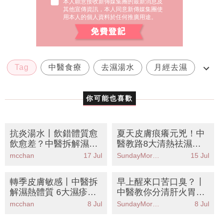
本人願意接收新傳媒集團的最新消息及
其他宣傳資訊，本人同意新傳媒集團使
用本人的個人資料於任何推廣用途。
Tag
中醫食療
去濕湯水
月經去濕
經期水腫
你可能也喜歡
抗炎湯水丨飲錯體質愈
夏天皮膚痕癢元兇！中
飲愈差？中醫拆解濕熱/
醫教路8大清熱祛濕食
虛寒食療＋10大抗炎食
物KO濕熱體質 附2款懶
mcchan
17 Jul
SundayMore編輯部
15 Jul
物推薦
人湯水食譜
轉季皮膚敏感丨中醫拆
早上醒來口苦口臭？丨
解濕熱體質 6大濕疹戒
中醫教你分清肝火胃火
口食物清單+潤燥糖水
附8大降火食物+穴位懶
mcchan
8 Jul
SundayMore編輯部
8 Jul
食譜
人包