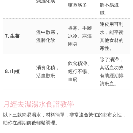
燥濕化痰
咳嗽痰多
餘不易滋
膩。
連皮用可利
畏寒、手腳
溫中散寒，
水，能平衡
7. 生薑
冰冷、寒濕
溫肺化飲
其他食材的
困身
寒性。
除了消滯，
飲食積滯、
消食化積，
其活血功效
8. 山楂
經行不暢、
活血散瘀
有助經期排
血瘀
清瘀血。
月經去濕湯水食譜教學
以下三款簡易湯水，材料簡單，非常適合繁忙的都市女性，
助你在經期前後輕鬆調理。