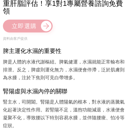
重肝脂評估！享1對1專屬營養諮詢免費
領
立即選購
資料由客戶提供
脾主運化水濕的重要性
脾是人體的水液代謝樞紐。脾氣健運，水濕就能正常輸布和
排泄。反之，脾虛則運化無力，水濕便會停滯，泛於肌膚則
為水腫，注於下焦則可見白帶增多。
腎陽虛與水濕內停的關聯
腎主水，司開闔。腎陽是人體陽氣的根本，對水液的蒸騰氣
化起著決定性作用。若腎陽不足，溫煦功能減退，水液便會
凝聚不化，導致腰以下特別容易水腫，並伴隨腰痠、怕冷等
症狀。