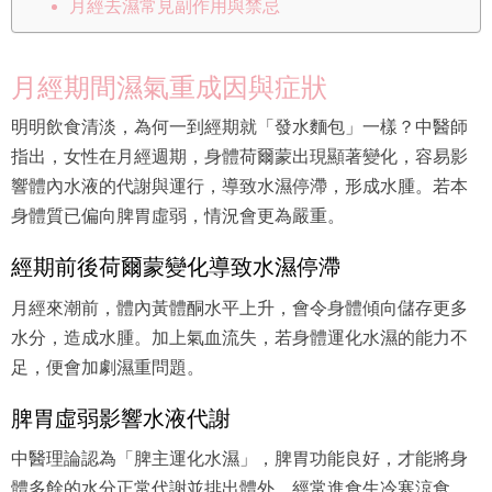
月經去濕常見副作用與禁忌
月經期間濕氣重成因與症狀
明明飲食清淡，為何一到經期就「發水麵包」一樣？中醫師
指出，女性在月經週期，身體荷爾蒙出現顯著變化，容易影
響體內水液的代謝與運行，導致水濕停滯，形成水腫。若本
身體質已偏向脾胃虛弱，情況會更為嚴重。
經期前後荷爾蒙變化導致水濕停滯
月經來潮前，體內黃體酮水平上升，會令身體傾向儲存更多
水分，造成水腫。加上氣血流失，若身體運化水濕的能力不
足，便會加劇濕重問題。
脾胃虛弱影響水液代謝
中醫理論認為「脾主運化水濕」，脾胃功能良好，才能將身
體多餘的水分正常代謝並排出體外。經常進食生冷寒涼食