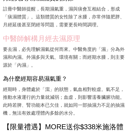
註冊中醫師提醒，長期濕氣重，濕與痰會互相結合，形成
「痰濕體質」。這類體質的女性除了水腫，亦常伴隨肥胖、
月經延後甚至閉經等問題，需要更長時間調理。
中醫師解構月經去濕原理
要去濕，必先理解濕氣從何而來。中醫角度的「濕」分為外
濕和內濕。外濕多與天氣、環境有關；而經期水腫，則主要
源於「內濕」。
為什麼經期容易濕氣重？
經期時，身體處於「瀉」的狀態，氣血相對較虛。氣不足，
推動水液運行的力量就減弱；血虛，則影響濡養臟腑功能。
此時若脾、腎功能本已欠佳，就如同一部抽濕力不足的抽濕
機，無法有效處理體內多餘的水分。
【限量禮遇】MORE送你$338米施洛體