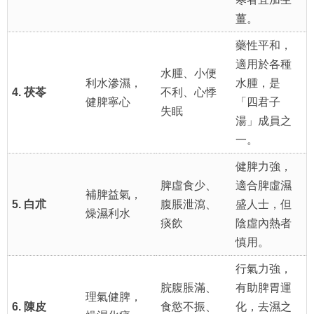
薑。
藥性平和，
適用於各種
水腫、小便
利水滲濕，
水腫，是
4. 茯苓
不利、心悸
健脾寧心
「四君子
失眠
湯」成員之
一。
健脾力強，
脾虛食少、
適合脾虛濕
補脾益氣，
5. 白朮
腹脹泄瀉、
盛人士，但
燥濕利水
痰飲
陰虛內熱者
慎用。
行氣力強，
脘腹脹滿、
有助脾胃運
理氣健脾，
6. 陳皮
食慾不振、
化，去濕之