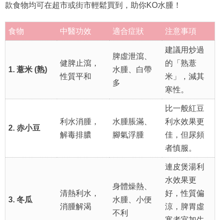
款食物均可在超市或街市輕鬆買到，助你KO水腫！
食物
中醫功效
適合症狀
注意事項
建議用炒過
脾虛泄瀉、
健脾止瀉，
的「熟薏
1. 薏米 (熟)
水腫、白帶
性質平和
米」，減其
多
寒性。
比一般紅豆
利水消腫，
水腫脹滿、
利水效果更
2. 赤小豆
解毒排膿
腳氣浮腫
佳，但尿頻
者慎服。
連皮煲湯利
水效果更
身體燥熱、
清熱利水，
好，性質偏
3. 冬瓜
水腫、小便
消腫解渴
涼，脾胃虛
不利
寒者宜加生