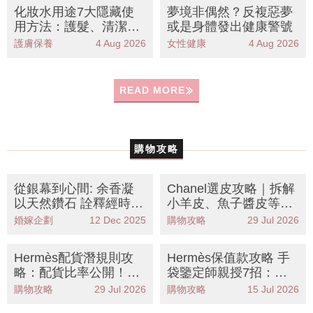
化妝水用途7大隱藏使
夢境非偶然？反複惡夢
用方法：護髮、清潔殺
或是身體發出健康警號
菌、美背等教學
護膚保養
4 Aug 2026
女性健康
4 Aug 2026
READ MORE
購物攻略
從銀幕到心間: 余香凝
Chanel選皮攻略｜拆解
以天然鑽石 詮釋經時間
小羊皮、魚子醬皮等5
淬煉的多層人生美學
大皮革優缺點 哪款最耐
婚嫁企劃
12 Dec 2025
購物攻略
29 Jul 2026
用？
Hermès配貨潛規則攻
Hermès保值款攻略 手
略：配貨比率公開！這
袋鑒定師親授7招：款
3款最難買 附必買手袋
式、顏色、皮質哪款才
購物攻略
29 Jul 2026
購物攻略
15 Jul 2026
推薦
保值？