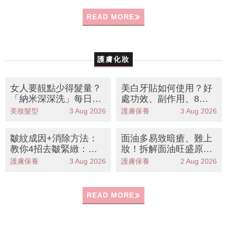
READ MORE
護膚化妝
女人要靚點少得髮量？
美白牙貼如何使用？好
「納米深深洗」每日還
處功效、副作用、8大
原豐盈蓬鬆感！
推薦一文看清
美妝髮型
3 Aug 2026
護膚保養
3 Aug 2026
皺紋成因+消除方法：
面油多易致暗瘡、難上
教你4招去皺緊緻：消
妝！拆解面油旺盛原因
除額頭紋/法令紋/魚尾
+改善方法+控油產品推
護膚保養
3 Aug 2026
護膚保養
2 Aug 2026
紋/頸紋
薦
READ MORE