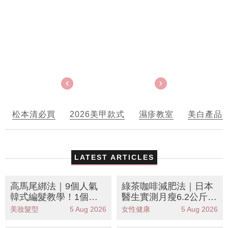
松本清必買
2026美甲款式
濕疹教室
美白產品
LATEST ARTICLES
高馬尾綁法｜9個人氣
綠茶咖啡減肥法｜日本
韓式編髮教學！1個紥
醫生實測月瘦6.2公斤！
法顯臉細又時尚
黃金比例公開 專減大肚
美妝髮型
5 Aug 2026
女性健康
5 Aug 2026
腩