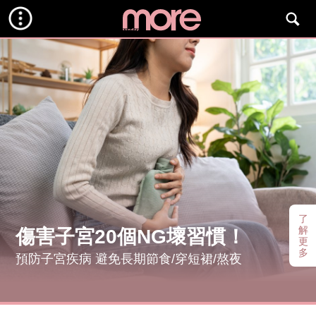
了
解
傷害子宮20個NG壞習慣！
更
多
預防子宮疾病 避免長期節食/穿短裙/熬夜