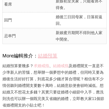
新娘初至夫家，只能看席不
看席
得食。
婚後三日回母家，日落前返
回門
回。
新娘蜜月期間不得到他人家
忌串門
中閒坐。
More編輯推介：
結婚預算
結婚預算要幾多？
求婚戒指
、
結婚戒指
及婚禮開支一直是不
少準新人的苦惱，想舉辦一個夢想中的婚禮，但同時又要為
婚後生活好好打算，到底花多少錢才算合理呢？相信有不少
情侶聽到婚禮開支要數十萬時，結婚意欲便會頓時減低。想
結婚又不想花太多錢？其實只要從婚禮小細節中入手，應洗
則洗也可以辦一個既完美又省錢的婚禮，立即教大家11個節
省婚禮開支的小貼士吧！