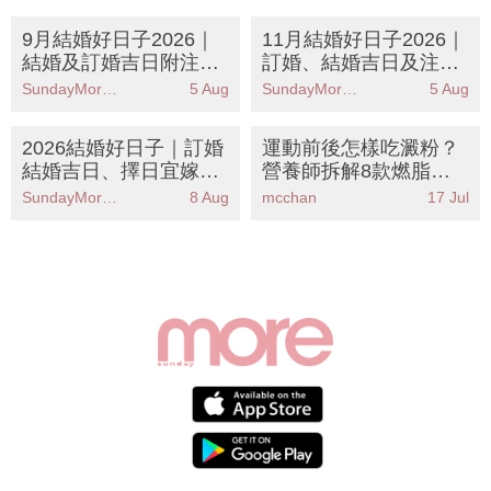
9月結婚好日子2026｜
11月結婚好日子2026｜
結婚及訂婚吉日附注意
訂婚、結婚吉日及注意
事項
事項
SundayMore編輯部
5 Aug
SundayMore編輯部
5 Aug
2026結婚好日子｜訂婚
運動前後怎樣吃澱粉？
結婚吉日、擇日宜嫁娶
營養師拆解8款燃脂修
日子及17個須知
復碳水食物丨食錯時間
SundayMore編輯部
8 Aug
mcchan
17 Jul
越做越肥！