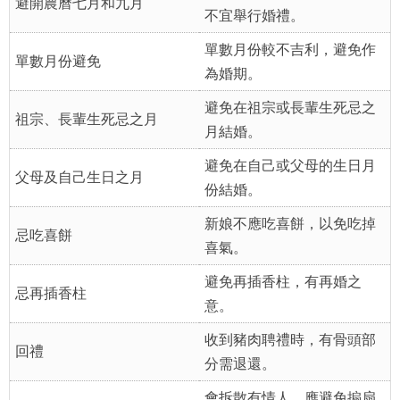
避開農曆七月和九月
不宜舉行婚禮。
單數月份較不吉利，避免作
單數月份避免
為婚期。
避免在祖宗或長輩生死忌之
祖宗、長輩生死忌之月
月結婚。
避免在自己或父母的生日月
父母及自己生日之月
份結婚。
新娘不應吃喜餅，以免吃掉
忌吃喜餅
喜氣。
避免再插香柱，有再婚之
忌再插香柱
意。
收到豬肉聘禮時，有骨頭部
回禮
分需退還。
會拆散有情人，應避免搧扇