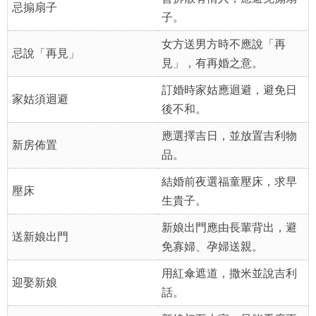
忌搧扇子
子。
女方送男方時不應說「再
忌說「再見」
見」，有再婚之意。
訂婚時家姑應迴避，避免日
家姑須迴避
後不和。
應選擇吉日，並放置吉利物
新房佈置
品。
結婚前夜選福童壓床，求早
壓床
生貴子。
新娘出門應由長輩背出，避
送新娘出門
免寡婦、孕婦送親。
用紅傘遮道，撒米並說吉利
迎娶新娘
話。