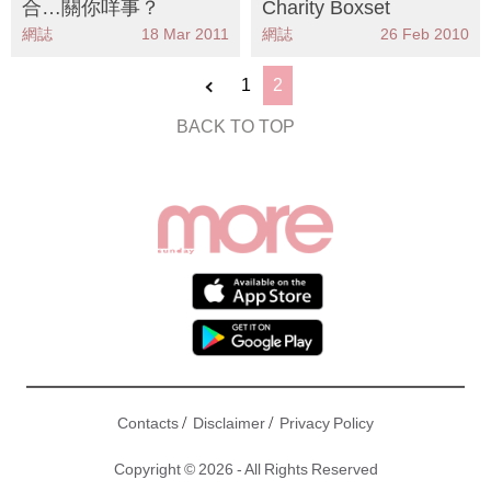
合…關你咩事？
Charity Boxset
網誌
18 Mar 2011
網誌
26 Feb 2010
1
2
BACK TO TOP
/
/
Contacts
Disclaimer
Privacy Policy
Copyright © 2026 - All Rights Reserved