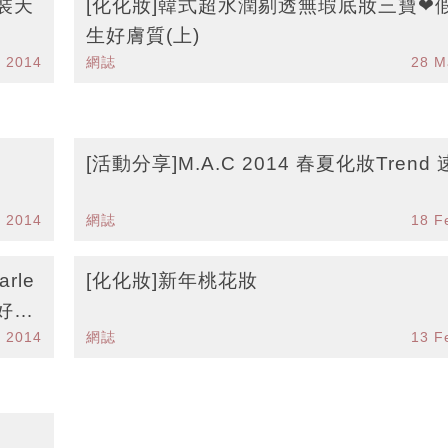
裝天
[化化妝]韓式超水潤剔透無瑕底妝三寶❤
生好膚質(上)
r 2014
網誌
28 M
[活動分享]M.A.C 2014 春夏化妝Trend
r 2014
網誌
18 F
arle
[化化妝]新年桃花妝
毛好輕
b 2014
網誌
13 F