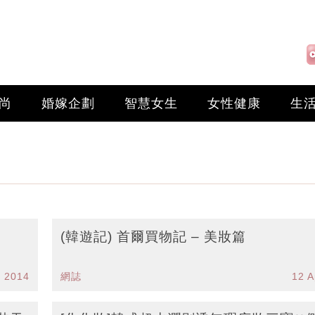
尚
婚嫁企劃
智慧女生
女性健康
生
(韓遊記) 首爾買物記 – 美妝篇
r 2014
網誌
12 A