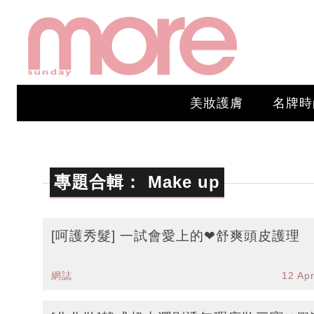
美妝護膚
名牌時
專題合輯：
Make up
[呵護秀髮] 一試會愛上的❤舒爽頭皮護理
網誌
12 Ap