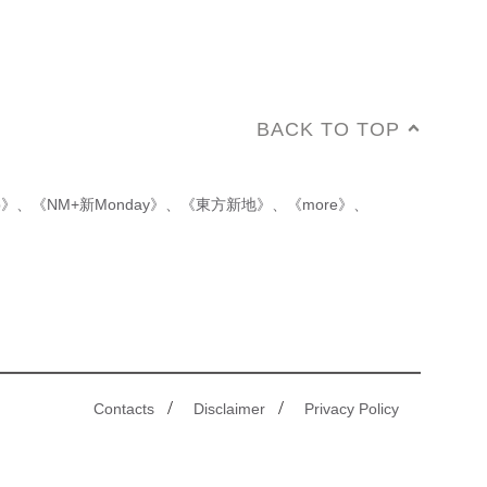
BACK TO TOP
p》
、
《NM+新Monday》
、
《東方新地》
、
《more》
、
/
/
Contacts
Disclaimer
Privacy Policy