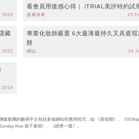
看會員用後感心得｜ iTRIAL美評特約試
r 2023
護膚保養
23 F
💌
隱藏
專業化妝師嚴選 6大最薄最持久又具遮瑕
餅
n 2022
網誌
14 J
！
n 2018
傳媒集團的數碼平台包括多個網站和應用程式，如
《新假期》
、
《GOtri
Sunday Kiss 親子童萌》
、
《經濟一週》
。