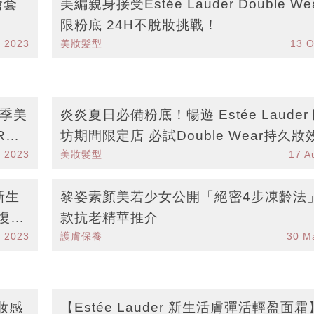
搶套
美編親身接受Estée Lauder Double We
限粉底 24H不脫妝挑戰！
t 2023
美妝髮型
13 O
秋季美
炎炎夏日必備粉底！暢遊 Estée Lauder
R粉
坊期間限定店 必試Double Wear持久妝
p 2023
美妝髮型
17 A
定Love Lock系列
新生
黎姿素顏美若少女公開「絕密4步凍齡法」
回復飽
款抗老精華推介
l 2023
護膚保養
30 M
緻妝感
【Estée Lauder 新生活膚彈活輕盈面霜