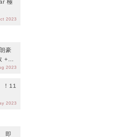
ar 極
ct 2023
 朗豪
效 +限
ug 2023
！11
ay 2023
】 即