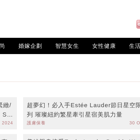
尚
婚嫁企劃
智慧女生
女性健康
生
緊緻/
超夢幻！必入手Estée Lauder節日星空
 Su
列 璀璨紐約繁星牽引星宿美肌力量
n 2024
護膚保養
30 O
愛的
ar持