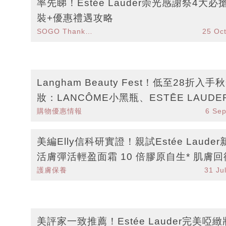
率先睇！Estée Lauder崇光感謝祭4大必
久柔亮妝前乳霜 SPF20 / PA++
裝+優惠禮遇攻略
SOGO Thankful Weeks 2024
25 Oc
Langham Beauty Fest！低至28折入手
妝：LANCÔME小黑瓶、ESTĒE LAUDE
購物優惠情報
6 Se
底套裝
美編Elly信科研實證！親試Estée Lauder
活膚彈活輕盈面霜 10 倍膠原自生* 肌膚
護膚保養
31 Ju
滿彈性
美評家一致推薦！Estée Lauder完美啞