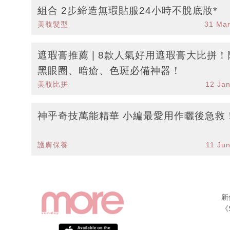
組合 2步締造無瑕貼服24小時不脫底妝*
美妝髮型
31 Ma
遮瑕膏推薦 | 8款人氣好用遮瑕膏大比拼！
黑眼圈、暗瘡、色斑必備神器！
美妝比拼
12 Ja
神乎奇技萬能精華 小編最愛用作曬後急救
護膚保養
11 Ju
新
《