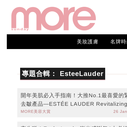
美妝護膚
名牌時
專題合輯：
EsteeLauder
開年美肌必入手指南！大推No.1最喜愛的
去皺產品—ESTÉE LAUDER Revitalizing
MORE美容大賞
26 Ja
preme+ 新生活膚彈活輕盈面霜，及最喜
妝前底霜—ESTÉE LAUDER Double We