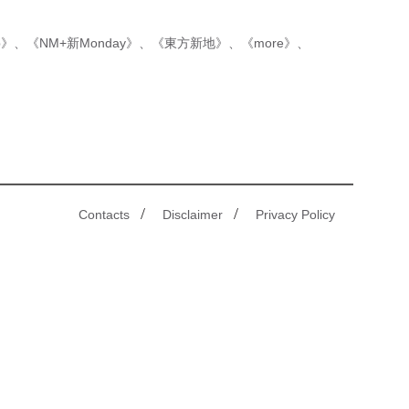
p》
、
《NM+新Monday》
、
《東方新地》
、
《more》
、
/
/
Contacts
Disclaimer
Privacy Policy