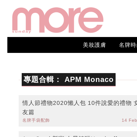
美妝護膚
名牌時
專題合輯：
APM Monaco
情人節禮物2020懶人包 10件說愛的禮物 
友篇
名牌手袋配飾
14 Fe