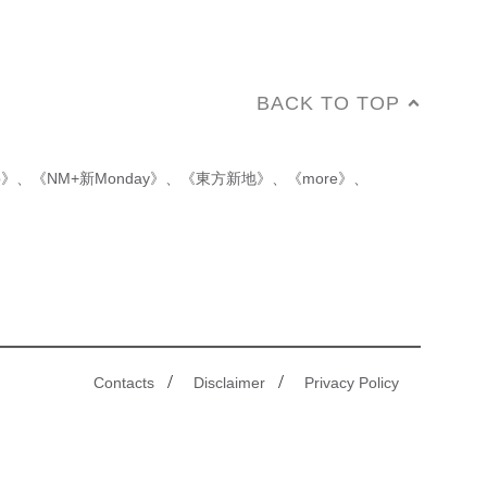
BACK TO TOP
p》
、
《NM+新Monday》
、
《東方新地》
、
《more》
、
/
/
Contacts
Disclaimer
Privacy Policy