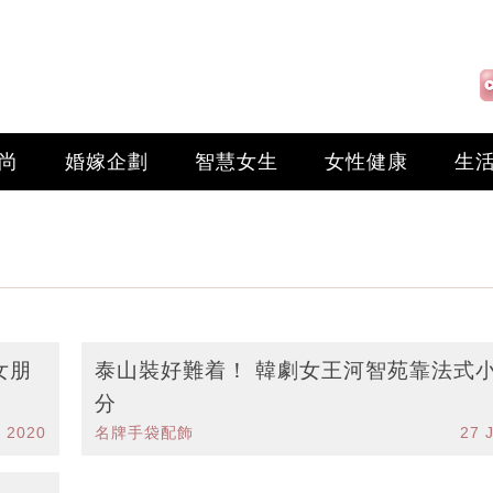
尚
婚嫁企劃
智慧女生
女性健康
生
女朋
泰山裝好難着！ 韓劇女王河智苑靠法式
分
b 2020
名牌手袋配飾
27 