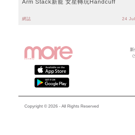
Arm Stack新寵 女星轉玩Handcuff
網誌
24 Ju
新
《
Copyright © 2026 - All Rights Reserved