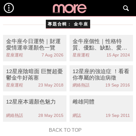
專題合輯：
金牛座
金牛座今日運勢｜財運
金牛座個性｜性格特
愛情運幸運顏色一覽
質、優點、缺點、愛情
觀/感情觀、月份日期
星座運程
7 Aug 2026
星座運程
15 Apr 2024
12星座陰暗面 巨蟹超憂
12星座的強迫症 ！看看
鬱金牛好㒼塞
你專屬的強迫病徵
星座運程
23 May 2018
網絡熱話
19 Sep 2016
12星座本週顏色魅力
雌雄同體
網絡熱話
28 May 2015
網誌
19 Sep 2011
BACK TO TOP