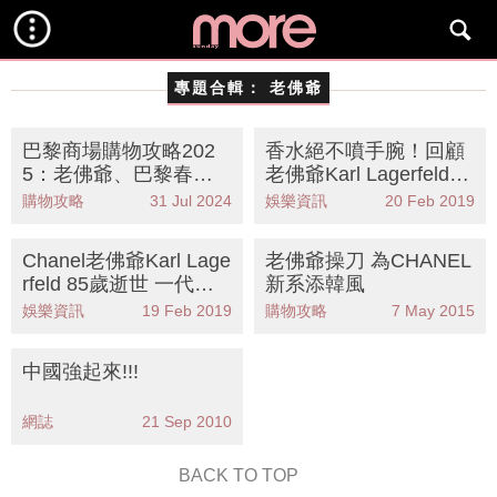
專題合輯：
老佛爺
巴黎商場購物攻略202
香水絕不噴手腕！回顧
5：老佛爺、巴黎春天
老佛爺Karl Lagerfeld的
等4大必逛百貨品牌折
優雅保養之道
購物攻略
31 Jul 2024
娛樂資訊
20 Feb 2019
扣、退稅指南
Chanel老佛爺Karl Lage
老佛爺操刀 為CHANEL
rfeld 85歲逝世 一代時
新系添韓風
裝界傳奇的完結
娛樂資訊
19 Feb 2019
購物攻略
7 May 2015
中國強起來!!!
網誌
21 Sep 2010
BACK TO TOP