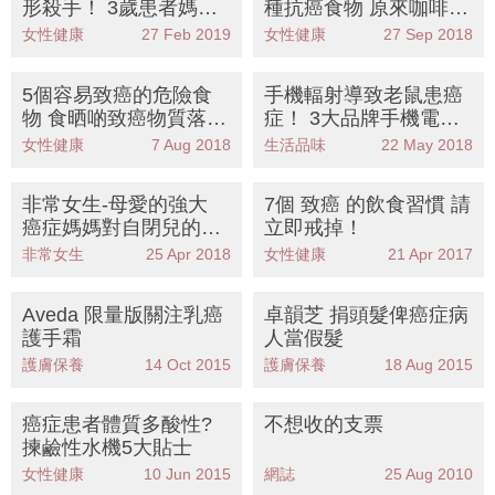
形殺手！ 3歲患者媽媽
種抗癌食物 原來咖啡同
的剖白
茶都可以抗癌？！
女性健康
27 Feb 2019
女性健康
27 Sep 2018
5個容易致癌的危險食
手機輻射導致老鼠患癌
物 食晒啲致癌物質落肚
症！ 3大品牌手機電磁
你都唔知！
波輻射大比拼 輻射最高
女性健康
7 Aug 2018
生活品味
22 May 2018
係iPhone呢個型號？！
非常女生-母愛的強大
7個 致癌 的飲食習慣 請
癌症媽媽對自閉兒的付
立即戒掉！
出
非常女生
25 Apr 2018
女性健康
21 Apr 2017
Aveda 限量版關注乳癌
卓韻芝 捐頭髮俾癌症病
護手霜
人當假髮
護膚保養
14 Oct 2015
護膚保養
18 Aug 2015
癌症患者體質多酸性?
不想收的支票
揀鹼性水機5大貼士
女性健康
10 Jun 2015
網誌
25 Aug 2010