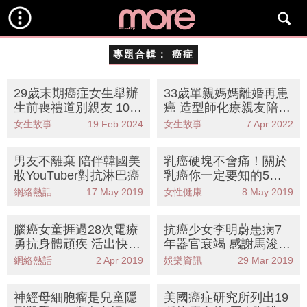
專題合輯：
癌症
29歲末期癌症女生舉辦
33歲單親媽媽離婚再患
生前喪禮道別親友 10天
癌 造型師化療親友陪剃
後離世：死亡不是令人
光頭：世界總有活下去
女生故事
19 Feb 2024
女生故事
7 Apr 2022
恐懼的事
的理由
男友不離棄 陪伴韓國美
乳癌硬塊不會痛！關於
妝YouTuber對抗淋巴癌
乳癌你一定要知的5大
迷思 乳癌硬塊位置+乳
網絡熱話
17 May 2019
女性健康
8 May 2019
癌特徵
腦癌女童捱過28次電療
抗癌少女李明蔚患病7
勇抗身體頑疾 活出快樂
年器官衰竭 感謝馬浚偉
人生
出錢出力圓歌唱夢
網絡熱話
2 Apr 2019
娛樂資訊
29 Mar 2019
神經母細胞瘤是兒童隱
美國癌症研究所列出19