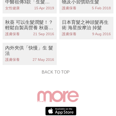
中醫祖傳3款「生髮
物及小習慣助生髮
茶」秘方＋3個增髮穴
女性健康
15 Apr 2019
護膚保養
5 Feb 2018
位
秋葵 可以生髮潤髮！？
日本育髮之神頭髮再生
輕鬆自製高營養 秋葵
術 海星按摩治 掉髮
髮膜
護膚保養
21 Sep 2016
護膚保養
9 Aug 2016
內外夾供「快慢」生 髮
法
護膚保養
27 May 2016
BACK TO TOP