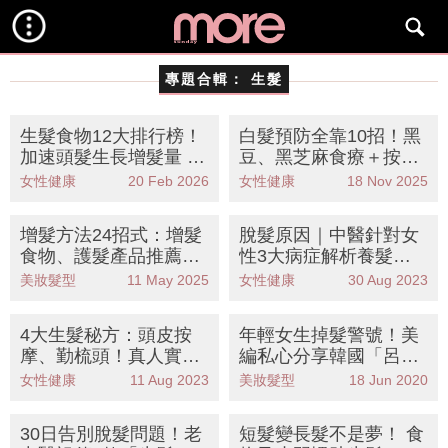
專題合輯：
生髮
生髮食物12大排行榜！
白髮預防全靠10招！黑
加速頭髮生長增髮量 改
豆、黑芝麻食療＋按摩
善脫髮甩頭髮養成濃密
穴位回復烏黑濃髮
女性健康
20 Feb 2026
女性健康
18 Nov 2025
秀髮
增髮方法24招式：增髮
脫髮原因｜中醫針對女
食物、護髮產品推薦加
性3大病症解析養髮生
速頭髮生長 改善髮量及
髮方法+禁忌（附建議
美妝髮型
11 May 2025
女性健康
30 Aug 2023
髮絲幼細
食療）
4大生髮秘方：頭皮按
年輕女生掉髮警號！美
摩、勤梳頭！真人實測
編私心分享韓國「呂」
由內到外護養 半年恢復
養髮好物急救弱髮
女性健康
11 Aug 2023
美妝髮型
18 Jun 2020
濃密秀髮
30日告別脫髮問題！老
短髮變長髮不是夢！ 食